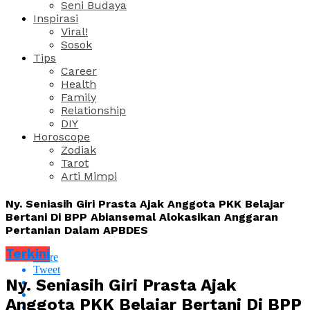
Seni Budaya
Inspirasi
Viral!
Sosok
Tips
Career
Health
Family
Relationship
DIY
Horoscope
Zodiak
Tarot
Arti Mimpi
Ny. Seniasih Giri Prasta Ajak Anggota PKK Belajar
Bertani Di BPP Abiansemal Alokasikan Anggaran
Pertanian Dalam APBDES
Terkini
Share
Tweet
Ny. Seniasih Giri Prasta Ajak
Anggota PKK Belajar Bertani Di BPP