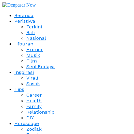
Beranda
Peristiwa
Terkini
Bali
Nasional
Hiburan
Humor
Musik
Film
Seni Budaya
Inspirasi
Viral!
Sosok
Tips
Career
Health
Family
Relationship
DIY
Horoscope
Zodiak