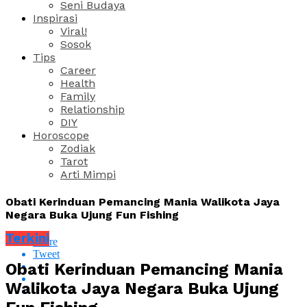
Seni Budaya
Inspirasi
Viral!
Sosok
Tips
Career
Health
Family
Relationship
DIY
Horoscope
Zodiak
Tarot
Arti Mimpi
Obati Kerinduan Pemancing Mania Walikota Jaya
Negara Buka Ujung Fun Fishing
Terkini
Share
Tweet
Obati Kerinduan Pemancing Mania
Walikota Jaya Negara Buka Ujung