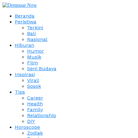
Beranda
Peristiwa
Terkini
Bali
Nasional
Hiburan
Humor
Musik
Film
Seni Budaya
Inspirasi
Viral!
Sosok
Tips
Career
Health
Family
Relationship
DIY
Horoscope
Zodiak