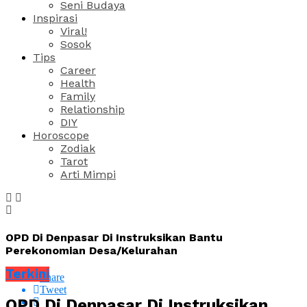
Seni Budaya
Inspirasi
Viral!
Sosok
Tips
Career
Health
Family
Relationship
DIY
Horoscope
Zodiak
Tarot
Arti Mimpi
OPD Di Denpasar Di Instruksikan Bantu
Perekonomian Desa/Kelurahan
Terkini
Share
Tweet
OPD Di Denpasar Di Instruksikan