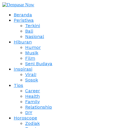
Beranda
Peristiwa
Terkini
Bali
Nasional
Hiburan
Humor
Musik
Film
Seni Budaya
Inspirasi
Viral!
Sosok
Tips
Career
Health
Family
Relationship
DIY
Horoscope
Zodiak