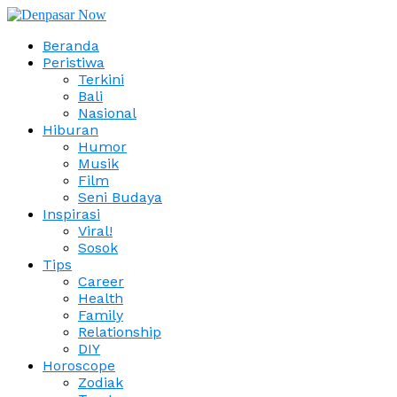
Beranda
Peristiwa
Terkini
Bali
Nasional
Hiburan
Humor
Musik
Film
Seni Budaya
Inspirasi
Viral!
Sosok
Tips
Career
Health
Family
Relationship
DIY
Horoscope
Zodiak