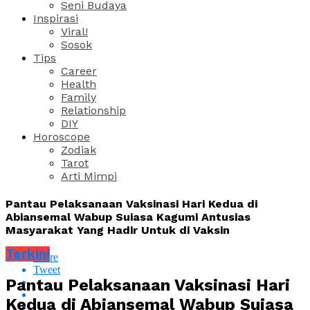
Seni Budaya
Inspirasi
Viral!
Sosok
Tips
Career
Health
Family
Relationship
DIY
Horoscope
Zodiak
Tarot
Arti Mimpi
Pantau Pelaksanaan Vaksinasi Hari Kedua di
Abiansemal Wabup Suiasa Kagumi Antusias
Masyarakat Yang Hadir Untuk di Vaksin
Terkini
Share
Tweet
Pantau Pelaksanaan Vaksinasi Hari
Kedua di Abiansemal Wabup Suiasa