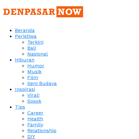
Beranda
Peristiwa
Terkini
Bali
Nasional
Hiburan
Humor
Musik
Film
Seni Budaya
Inspirasi
Viral!
Sosok
Tips
Career
Health
Family
Relationship
DIY