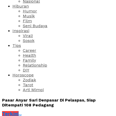
Nasional
Hiburan
Humor
Musik
Film
Seni Budaya
Inspirasi
Viral!
Sosok
Tips
Career
Health
Family
Relationship
DIY
Horoscope
Zodiak
Tarot
Arti Mimpi
Pasar Anyar Sari Denpasar Di Pelaspas, Siap
Ditempati 108 Pedagang
Terkini
Share