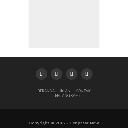
BERANDA
IKLAN
KONTAK
TENTANG KAMI
Copyright © 2016 - Denpasar Now