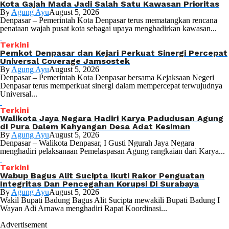
Kota Gajah Mada Jadi Salah Satu Kawasan Prioritas
By
Agung Ayu
August 5, 2026
Denpasar – Pemerintah Kota Denpasar terus mematangkan rencana
penataan wajah pusat kota sebagai upaya menghadirkan kawasan...
Terkini
Pemkot Denpasar dan Kejari Perkuat Sinergi Percepat
Universal Coverage Jamsostek
By
Agung Ayu
August 5, 2026
Denpasar – Pemerintah Kota Denpasar bersama Kejaksaan Negeri
Denpasar terus memperkuat sinergi dalam mempercepat terwujudnya
Universal...
Terkini
Walikota Jaya Negara Hadiri Karya Padudusan Agung
di Pura Dalem Kahyangan Desa Adat Kesiman
By
Agung Ayu
August 5, 2026
Denpasar – Walikota Denpasar, I Gusti Ngurah Jaya Negara
menghadiri pelaksanaan Pemelaspasan Agung rangkaian dari Karya...
Terkini
Wabup Bagus Alit Sucipta Ikuti Rakor Penguatan
Integritas Dan Pencegahan Korupsi Di Surabaya
By
Agung Ayu
August 5, 2026
Wakil Bupati Badung Bagus Alit Sucipta mewakili Bupati Badung I
Wayan Adi Arnawa menghadiri Rapat Koordinasi...
Advertisement