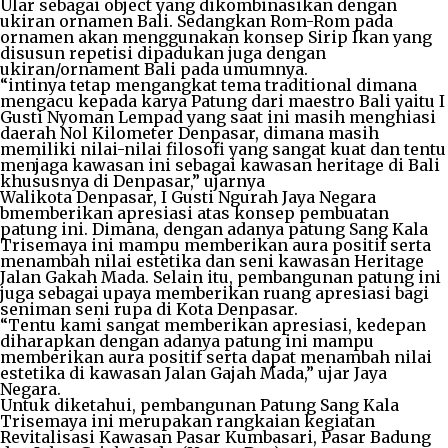
Ular sebagai object yang dikombinasikan dengan
ukiran ornamen Bali. Sedangkan Rom-Rom pada
ornamen akan menggunakan konsep Sirip Ikan yang
disusun repetisi dipadukan juga dengan
ukiran/ornament Bali pada umumnya.
“intinya tetap mengangkat tema traditional dimana
mengacu kepada karya Patung dari maestro Bali yaitu I
Gusti Nyoman Lempad yang saat ini masih menghiasi
daerah Nol Kilometer Denpasar, dimana masih
memiliki nilai-nilai filosofi yang sangat kuat dan tentu
menjaga kawasan ini sebagai kawasan heritage di Bali
khususnya di Denpasar,” ujarnya
Walikota Denpasar, I Gusti Ngurah Jaya Negara
bmemberikan apresiasi atas konsep pembuatan
patung ini. Dimana, dengan adanya patung Sang Kala
Trisemaya ini mampu memberikan aura positif serta
menambah nilai estetika dan seni kawasan Heritage
Jalan Gakah Mada. Selain itu, pembangunan patung ini
juga sebagai upaya memberikan ruang apresiasi bagi
seniman seni rupa di Kota Denpasar.
“Tentu kami sangat memberikan apresiasi, kedepan
diharapkan dengan adanya patung ini mampu
memberikan aura positif serta dapat menambah nilai
estetika di kawasan Jalan Gajah Mada,” ujar Jaya
Negara.
Untuk diketahui, pembangunan Patung Sang Kala
Trisemaya ini merupakan rangkaian kegiatan
Revitalisasi Kawasan Pasar Kumbasari, Pasar Badung