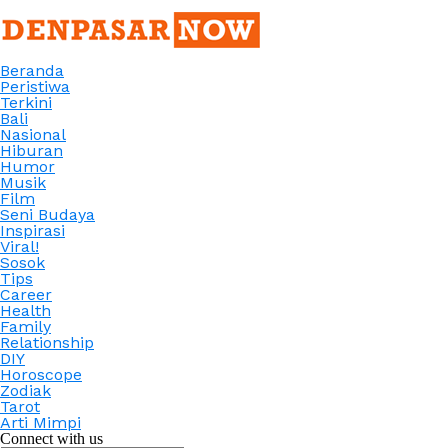
Beranda
Peristiwa
Terkini
Bali
Nasional
Hiburan
Humor
Musik
Film
Seni Budaya
Inspirasi
Viral!
Sosok
Tips
Career
Health
Family
Relationship
DIY
Horoscope
Zodiak
Tarot
Arti Mimpi
Connect with us