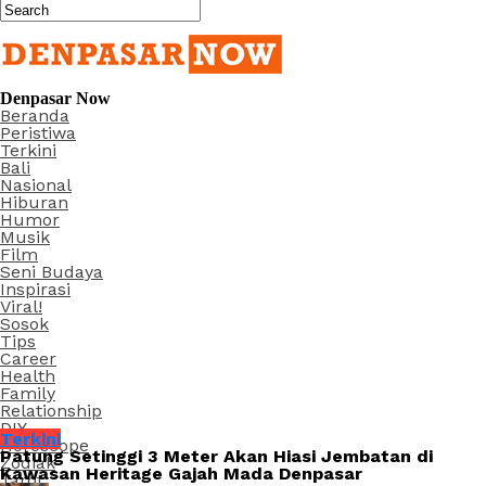
Denpasar Now
Beranda
Peristiwa
Terkini
Bali
Nasional
Hiburan
Humor
Musik
Film
Seni Budaya
Inspirasi
Viral!
Sosok
Tips
Career
Health
Family
Relationship
DIY
Terkini
Horoscope
Patung Setinggi 3 Meter Akan Hiasi Jembatan di
Zodiak
Kawasan Heritage Gajah Mada Denpasar
Tarot