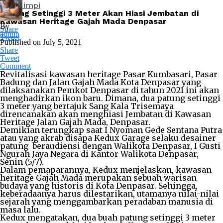
Arti Mimpi
Patung Setinggi 3 Meter Akan Hiasi Jembatan di
Kawasan Heritage Gajah Mada Denpasar
By
Share
admin
Tweet
Published on
July 5, 2021
Share
Tweet
Comment
Revitalisasi kawasan heritage Pasar Kumbasari, Pasar
Badung dan Jalan Gajah Mada Kota Denpasar yang
dilaksanakan Pemkot Denpasar di tahun 2021 ini akan
menghadirkan ikon baru. Dimana, dua patung setinggi
3 meter yang bertajuk Sang Kala Trisemaya
direncanakan akan menghiasi Jembatan di Kawasan
Heritage Jalan Gajah Mada, Denpasar.
Demikian terungkap saat I Nyoman Gede Sentana Putra
atau yang akrab disapa Kedux Garage selaku desainer
patung beraudiensi dengan Walikota Denpasar, I Gusti
Ngurah Jaya Negara di Kantor Walikota Denpasar,
Senin (5/7).
Dalam pemaparannya, Kedux menjelaskan, kawasan
heritage Gajah Mada merupakan sebuah warisan
budaya yang historis di Kota Denpasar. Sehingga,
keberadaanya harus dilestarikan, utamanya nilai-nilai
sejarah yang menggambarkan peradaban manusia di
masa lalu.
Kedux mengatakan, dua buah patung setinggi 3 meter