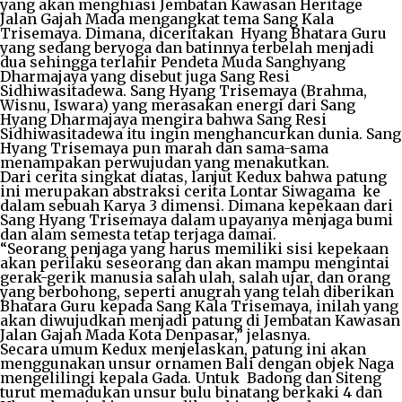
yang akan menghiasi Jembatan Kawasan Heritage
Jalan Gajah Mada mengangkat tema Sang Kala
Trisemaya. Dimana, diceritakan Hyang Bhatara Guru
yang sedang beryoga dan batinnya terbelah menjadi
dua sehingga terlahir Pendeta Muda Sanghyang
Dharmajaya yang disebut juga Sang Resi
Sidhiwasitadewa. Sang Hyang Trisemaya (Brahma,
Wisnu, Iswara) yang merasakan energi dari Sang
Hyang Dharmajaya mengira bahwa Sang Resi
Sidhiwasitadewa itu ingin menghancurkan dunia. Sang
Hyang Trisemaya pun marah dan sama-sama
menampakan perwujudan yang menakutkan.
Dari cerita singkat diatas, lanjut Kedux bahwa patung
ini merupakan abstraksi cerita Lontar Siwagama ke
dalam sebuah Karya 3 dimensi. Dimana kepekaan dari
Sang Hyang Trisemaya dalam upayanya menjaga bumi
dan alam semesta tetap terjaga damai.
“Seorang penjaga yang harus memiliki sisi kepekaan
akan perilaku seseorang dan akan mampu mengintai
gerak-gerik manusia salah ulah, salah ujar, dan orang
yang berbohong, seperti anugrah yang telah diberikan
Bhatara Guru kepada Sang Kala Trisemaya, inilah yang
akan diwujudkan menjadi patung di Jembatan Kawasan
Jalan Gajah Mada Kota Denpasar,” jelasnya.
Secara umum Kedux menjelaskan, patung ini akan
menggunakan unsur ornamen Bali dengan objek Naga
mengelilingi kepala Gada. Untuk Badong dan Siteng
turut memadukan unsur bulu binatang berkaki 4 dan