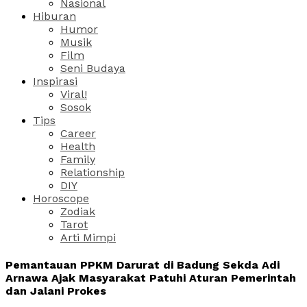
Nasional
Hiburan
Humor
Musik
Film
Seni Budaya
Inspirasi
Viral!
Sosok
Tips
Career
Health
Family
Relationship
DIY
Horoscope
Zodiak
Tarot
Arti Mimpi
Pemantauan PPKM Darurat di Badung Sekda Adi
Arnawa Ajak Masyarakat Patuhi Aturan Pemerintah
dan Jalani Prokes