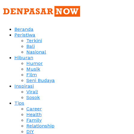
Beranda
Peristiwa
Terkini
Bali
Nasional
Hiburan
Humor
Musik
Film
Seni Budaya
Inspirasi
Viral!
Sosok
Tips
Career
Health
Family
Relationship
DIY