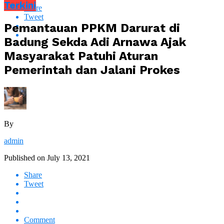
Terkini
Share
Tweet
Pemantauan PPKM Darurat di
Badung Sekda Adi Arnawa Ajak
Masyarakat Patuhi Aturan
Pemerintah dan Jalani Prokes
By
admin
Published on
July 13, 2021
Share
Tweet
Comment