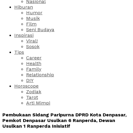
Nasional
Hiburan
Humor
Musik
Film
Seni Budaya
Inspirasi
Viral!
Sosok
Tips
Career
Health
Family
Relationship
DIY
Horoscope
Zodiak
Tarot
Arti Mimpi
Pembukaan Sidang Paripurna DPRD Kota Denpasar,
Pemkot Denpasar Usulkan 6 Ranperda, Dewan
Usulkan 1 Ranperda Inisiatif