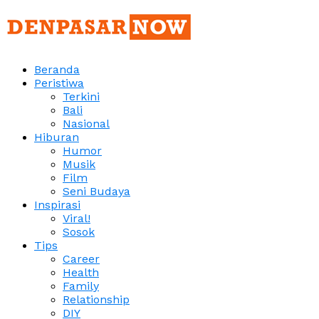
Beranda
Peristiwa
Terkini
Bali
Nasional
Hiburan
Humor
Musik
Film
Seni Budaya
Inspirasi
Viral!
Sosok
Tips
Career
Health
Family
Relationship
DIY