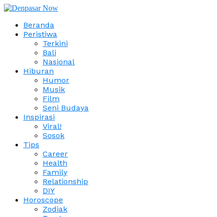
Beranda
Peristiwa
Terkini
Bali
Nasional
Hiburan
Humor
Musik
Film
Seni Budaya
Inspirasi
Viral!
Sosok
Tips
Career
Health
Family
Relationship
DIY
Horoscope
Zodiak