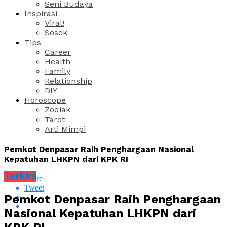
Seni Budaya
Inspirasi
Viral!
Sosok
Tips
Career
Health
Family
Relationship
DIY
Horoscope
Zodiak
Tarot
Arti Mimpi
Pemkot Denpasar Raih Penghargaan Nasional
Kepatuhan LHKPN dari KPK RI
Terkini
Share
Tweet
Pemkot Denpasar Raih Penghargaan
Nasional Kepatuhan LHKPN dari