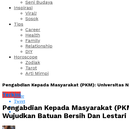
Seni Budaya
Inspirasi
Viral!
Sosok
Tips
Career
Health
Family
Relationship
DIY
Horoscope
Zodiak
Tarot
Arti Mimpi
Pengabdian Kepada Masyarakat (PKM): Universitas N
Terkini
Share
Tweet
Pengabdian Kepada Masyarakat (PKM
Wujudkan Batuan Bersih Dan Lestari