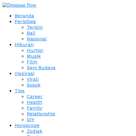
Beranda
Peristiwa
Terkini
Bali
Nasional
Hiburan
Humor
Musik
Film
Seni Budaya
Inspirasi
Viral!
Sosok
Tips
Career
Health
Family
Relationship
DIY
Horoscope
Zodiak