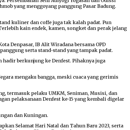
aya. Persembahan Seni Adiyogi Yogasan dan Odissi
lashmob yang menggoyang panggung Pasar Badung.
and kuliner dan coffe juga tak kalah padat. Pun
Terlebih kain endek, kamen, songket dan perak jelang
Kota Denpasar, IB Alit Wiradana bersama OPD
 panggung serta stand-stand yang tampak padat.
 hadir berkunjung ke Denfest. Pihaknya juga
a Negara mengaku bangga, meski cuaca yang gerimis
ong, termasuk pelaku UMKM, Seniman, Musisi, dan
ngan pelaksanaan Denfest ke-15 yang kembali digelar
lungan dan Kuningan.
pkan Selamat Hari Natal dan Tahun Baru 2023, serta