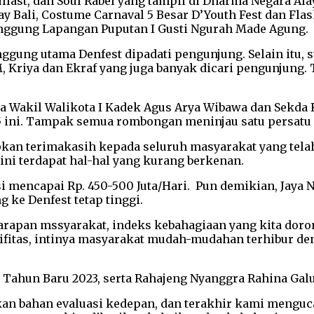
ullast, dan Soul Rabel yang tampil di Dharma Negara Al
y Bali, Costume Carnaval 5 Besar D’Youth Fest dan F
anggung Lapangan Puputan I Gusti Ngurah Made Agung.
gung utama Denfest dipadati pengunjung. Selain itu, st
Kriya dan Ekraf yang juga banyak dicari pengunjung. 
ma Wakil Walikota I Kadek Agus Arya Wibawa dan Sekda 
15 ini. Tampak semua rombongan meninjau satu persatu
kan terimakasih kepada seluruh masyarakat yang telah
ni terdapat hal-hal yang kurang berkenan.
ksi mencapai Rp. 450-500 Juta/Hari. Pun demikian, Jay
 ke Denfest tetap tinggi.
harapan mssyarakat, indeks kebahagiaan yang kita dor
ifitas, intinya masyarakat mudah-mudahan terhibur de
n Tahun Baru 2023, serta Rahajeng Nyanggra Rahina Ga
an bahan evaluasi kedepan, dan terakhir kami menguca