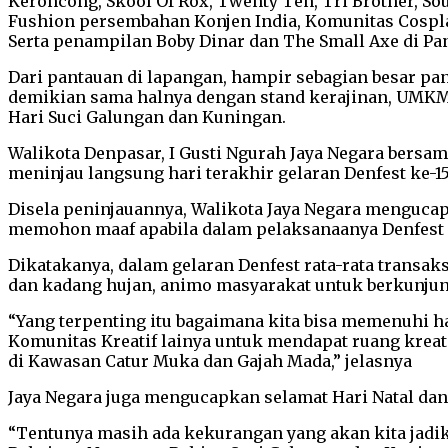
Keroncong, Skool Of Rox, Twenty Ten, Tri Brother, So
Fushion persembahan Konjen India, Komunitas Cospla
Serta penampilan Boby Dinar dan The Small Axe di P
Dari pantauan di lapangan, hampir sebagian besar pang
demikian sama halnya dengan stand kerajinan, UMKM, 
Hari Suci Galungan dan Kuningan.
Walikota Denpasar, I Gusti Ngurah Jaya Negara bersa
meninjau langsung hari terakhir gelaran Denfest ke-
Disela peninjauannya, Walikota Jaya Negara mengucap
memohon maaf apabila dalam pelaksanaanya Denfest i
Dikatakanya, dalam gelaran Denfest rata-rata transa
dan kadang hujan, animo masyarakat untuk berkunjung
“Yang terpenting itu bagaimana kita bisa memenuhi 
Komunitas Kreatif lainya untuk mendapat ruang kreat
di Kawasan Catur Muka dan Gajah Mada,” jelasnya
Jaya Negara juga mengucapkan selamat Hari Natal da
“Tentunya masih ada kekurangan yang akan kita jadik