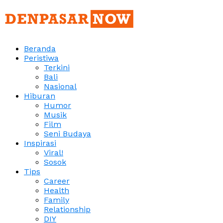
Beranda
Peristiwa
Terkini
Bali
Nasional
Hiburan
Humor
Musik
Film
Seni Budaya
Inspirasi
Viral!
Sosok
Tips
Career
Health
Family
Relationship
DIY