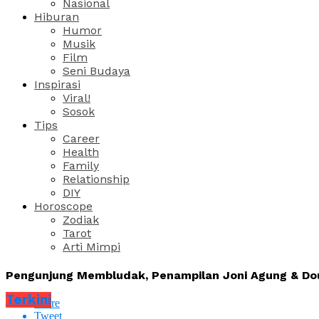
Nasional
Hiburan
Humor
Musik
Film
Seni Budaya
Inspirasi
Viral!
Sosok
Tips
Career
Health
Family
Relationship
DIY
Horoscope
Zodiak
Tarot
Arti Mimpi
Pengunjung Membludak, Penampilan Joni Agung & Dou
Terkini
Share
Tweet