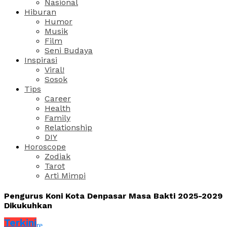
Nasional
Hiburan
Humor
Musik
Film
Seni Budaya
Inspirasi
Viral!
Sosok
Tips
Career
Health
Family
Relationship
DIY
Horoscope
Zodiak
Tarot
Arti Mimpi
Pengurus Koni Kota Denpasar Masa Bakti 2025-2029
Dikukuhkan
Terkini
Share