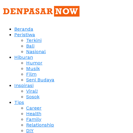
Beranda
Peristiwa
Terkini
Bali
Nasional
Hiburan
Humor
Musik
Film
Seni Budaya
Inspirasi
Viral!
Sosok
Tips
Career
Health
Family
Relationship
DIY