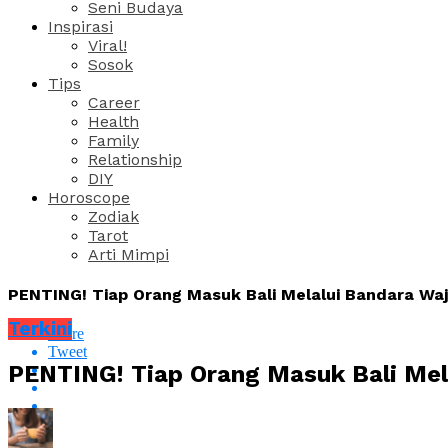
Seni Budaya
Inspirasi
Viral!
Sosok
Tips
Career
Health
Family
Relationship
DIY
Horoscope
Zodiak
Tarot
Arti Mimpi
PENTING! Tiap Orang Masuk Bali Melalui Bandara Waj
Terkini
Share
Tweet
PENTING! Tiap Orang Masuk Bali Mel