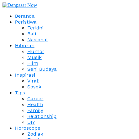
Beranda
Peristiwa
Terkini
Bali
Nasional
Hiburan
Humor
Musik
Film
Seni Budaya
Inspirasi
Viral!
Sosok
Tips
Career
Health
Family
Relationship
DIY
Horoscope
Zodiak