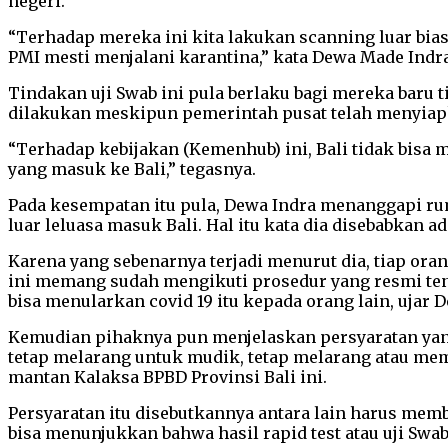
negeri.
“Terhadap mereka ini kita lakukan scanning luar bia
PMI mesti menjalani karantina,” kata Dewa Made Indra
Tindakan uji Swab ini pula berlaku bagi mereka baru 
dilakukan meskipun pemerintah pusat telah menyiapk
“Terhadap kebijakan (Kemenhub) ini, Bali tidak bisa 
yang masuk ke Bali,” tegasnya.
Pada kesempatan itu pula, Dewa Indra menanggapi rumo
luar leluasa masuk Bali. Hal itu kata dia disebabkan 
Karena yang sebenarnya terjadi menurut dia, tiap or
ini memang sudah mengikuti prosedur yang resmi tenta
bisa menularkan covid 19 itu kepada orang lain, ujar 
Kemudian pihaknya pun menjelaskan persyaratan yang
tetap melarang untuk mudik, tetap melarang atau mem
mantan Kalaksa BPBD Provinsi Bali ini.
Persyaratan itu disebutkannya antara lain harus memb
bisa menunjukkan bahwa hasil rapid test atau uji Swab-