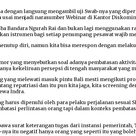
sa dengan langsung mengambil uji Swab-nya yang diper
 usai menjadi narasumber Webinar di Kantor Diskominfos
tiba Bandara Ngurah Rai dan bukan lagi menggunakan rap
an istrumen bagi setiap penumpang pesawat wajib menj
menutup diri, namun kita bisa merespon dengan melaku
r yang menyebutkan soal adanya pembatasan aktivitas b
adanya kekeliruan persepsi di tengah masyarakat yang m
ang yang melewati masuk pintu Bali mesti mengikuti pr
ng repatriasi dan itu pun kita jaga, kita screening d
Dewa Indra.
 harus dipenuhi oleh para pelaku perjalanan sesuai S
batasi perlintasan orang tapi dalam konteks pembatasa
awa surat keterangan tugas dari instansi pemerintah, 
nya itu negatif hanya orang yang seperti itu yang boleh