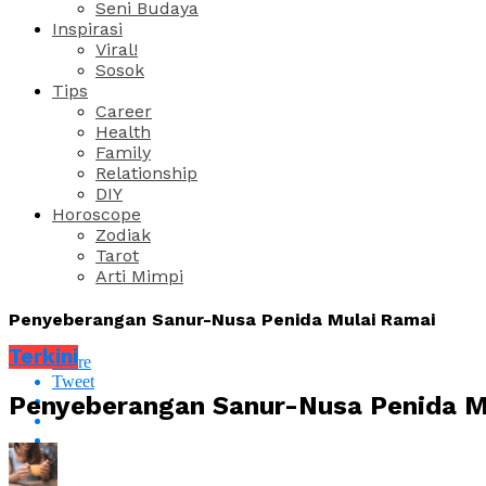
Seni Budaya
Inspirasi
Viral!
Sosok
Tips
Career
Health
Family
Relationship
DIY
Horoscope
Zodiak
Tarot
Arti Mimpi
Penyeberangan Sanur-Nusa Penida Mulai Ramai
Terkini
Share
Tweet
Penyeberangan Sanur-Nusa Penida M