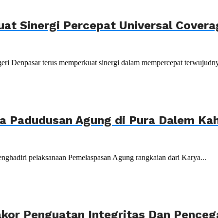
uat Sinergi Percepat Universal Cover
ri Denpasar terus memperkuat sinergi dalam mempercepat terwujudnya
ya Padudusan Agung di Pura Dalem K
nghadiri pelaksanaan Pemelaspasan Agung rangkaian dari Karya...
akor Penguatan Integritas Dan Penceg