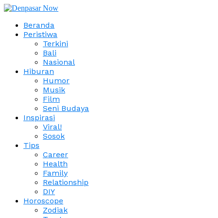
Beranda
Peristiwa
Terkini
Bali
Nasional
Hiburan
Humor
Musik
Film
Seni Budaya
Inspirasi
Viral!
Sosok
Tips
Career
Health
Family
Relationship
DIY
Horoscope
Zodiak