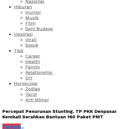
Nasional
Hiburan
Humor
Musik
Film
Seni Budaya
Inspirasi
Viral!
Sosok
Tips
Career
Health
Family
Relationship
DIY
Horoscope
Zodiak
Tarot
Arti Mimpi
Percepat Penurunan Stunting, TP PKK Denpasar
Kembali Serahkan Bantuan 160 Paket PMT
Terkini
Share