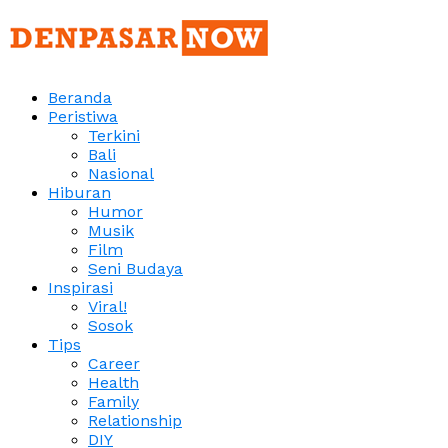
Beranda
Peristiwa
Terkini
Bali
Nasional
Hiburan
Humor
Musik
Film
Seni Budaya
Inspirasi
Viral!
Sosok
Tips
Career
Health
Family
Relationship
DIY