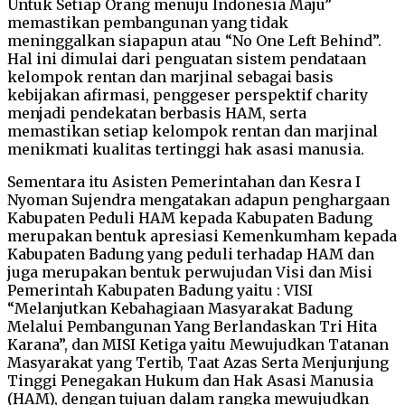
Untuk Setiap Orang menuju Indonesia Maju”
memastikan pembangunan yang tidak
meninggalkan siapapun atau “No One Left Behind”.
Hal ini dimulai dari penguatan sistem pendataan
kelompok rentan dan marjinal sebagai basis
kebijakan afirmasi, penggeser perspektif charity
menjadi pendekatan berbasis HAM, serta
memastikan setiap kelompok rentan dan marjinal
menikmati kualitas tertinggi hak asasi manusia.
Sementara itu Asisten Pemerintahan dan Kesra I
Nyoman Sujendra mengatakan adapun penghargaan
Kabupaten Peduli HAM kepada Kabupaten Badung
merupakan bentuk apresiasi Kemenkumham kepada
Kabupaten Badung yang peduli terhadap HAM dan
juga merupakan bentuk perwujudan Visi dan Misi
Pemerintah Kabupaten Badung yaitu : VISI
“Melanjutkan Kebahagiaan Masyarakat Badung
Melalui Pembangunan Yang Berlandaskan Tri Hita
Karana”, dan MISI Ketiga yaitu Mewujudkan Tatanan
Masyarakat yang Tertib, Taat Azas Serta Menjunjung
Tinggi Penegakan Hukum dan Hak Asasi Manusia
(HAM), dengan tujuan dalam rangka mewujudkan