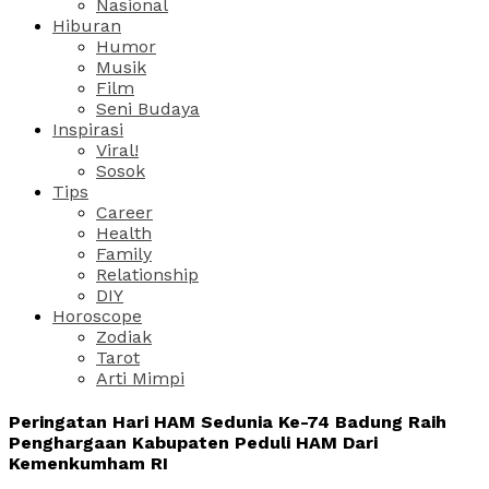
Nasional
Hiburan
Humor
Musik
Film
Seni Budaya
Inspirasi
Viral!
Sosok
Tips
Career
Health
Family
Relationship
DIY
Horoscope
Zodiak
Tarot
Arti Mimpi
Peringatan Hari HAM Sedunia Ke-74 Badung Raih
Penghargaan Kabupaten Peduli HAM Dari
Kemenkumham RI