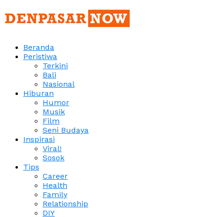
Beranda
Peristiwa
Terkini
Bali
Nasional
Hiburan
Humor
Musik
Film
Seni Budaya
Inspirasi
Viral!
Sosok
Tips
Career
Health
Family
Relationship
DIY