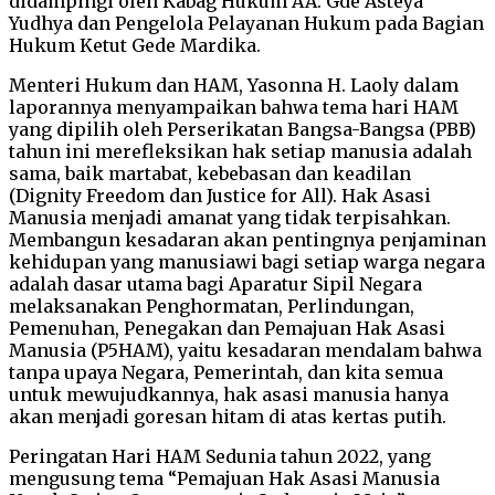
didampingi oleh Kabag Hukum AA. Gde Asteya
Yudhya dan Pengelola Pelayanan Hukum pada Bagian
Hukum Ketut Gede Mardika.
Menteri Hukum dan HAM, Yasonna H. Laoly dalam
laporannya menyampaikan bahwa tema hari HAM
yang dipilih oleh Perserikatan Bangsa-Bangsa (PBB)
tahun ini merefleksikan hak setiap manusia adalah
sama, baik martabat, kebebasan dan keadilan
(Dignity Freedom dan Justice for All). Hak Asasi
Manusia menjadi amanat yang tidak terpisahkan.
Membangun kesadaran akan pentingnya penjaminan
kehidupan yang manusiawi bagi setiap warga negara
adalah dasar utama bagi Aparatur Sipil Negara
melaksanakan Penghormatan, Perlindungan,
Pemenuhan, Penegakan dan Pemajuan Hak Asasi
Manusia (P5HAM), yaitu kesadaran mendalam bahwa
tanpa upaya Negara, Pemerintah, dan kita semua
untuk mewujudkannya, hak asasi manusia hanya
akan menjadi goresan hitam di atas kertas putih.
Peringatan Hari HAM Sedunia tahun 2022, yang
mengusung tema “Pemajuan Hak Asasi Manusia