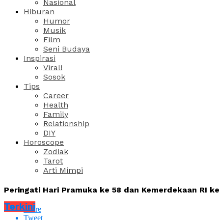
Nasional
Hiburan
Humor
Musik
Film
Seni Budaya
Inspirasi
Viral!
Sosok
Tips
Career
Health
Family
Relationship
DIY
Horoscope
Zodiak
Tarot
Arti Mimpi
Peringati Hari Pramuka ke 58 dan Kemerdekaan RI ke
Terkini
Share
Tweet