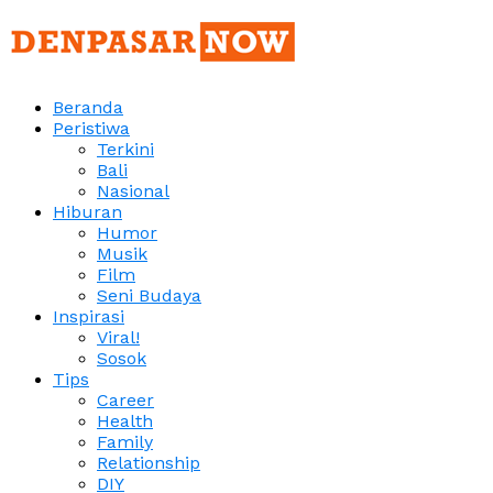
Beranda
Peristiwa
Terkini
Bali
Nasional
Hiburan
Humor
Musik
Film
Seni Budaya
Inspirasi
Viral!
Sosok
Tips
Career
Health
Family
Relationship
DIY