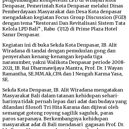
Denpasar, Pemerintah Kota Denpasar melalui Dinas
Pemberdayaan Masyarakat dan Desa Kota denpasar
mengadakan kegiatan Focus Group Discussion (FGD)
dengan tema “Restorasi Dan Revitalisasi Sistem Tata
Kelola LPD Bali” , Rabu (7/12) di Prime Plaza Hotel
Sanur Denpasar.
Kegiatan ini di buka Sekda Kota Denpasar, IB. Alit
Wiradana di tandai dengan pemukulan gong dan
penyerahan kenang-kenangan kepada tiga
narasumber, yakni Walikota Denpasar periode 2008-
2021, IB. Rai Dharmawijaya Mantra, Prof. Dr. I Wayan
Ramantha, SE.MM.Ak,CPA dan I Nengah Karma Yasa,
SE.
Sekda Kota Denpasar, IB. Alit Wiradana mengatakan
Masyarakat Bali dalam tatanan kehidupan sehari-
harinya tidak pernah lepas dari adat dan budaya yang
dilandasi filosofi Tri Hita Karana dan dijiwai oleh
semangat gotong royong sagilik saguluk, paras
paros sarpanaya. Berkembangnya kehidupan
masyarakat adat di Bali mendasari gagasan Prof. Dr.