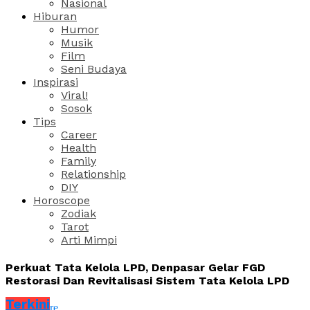
Nasional
Hiburan
Humor
Musik
Film
Seni Budaya
Inspirasi
Viral!
Sosok
Tips
Career
Health
Family
Relationship
DIY
Horoscope
Zodiak
Tarot
Arti Mimpi
Perkuat Tata Kelola LPD, Denpasar Gelar FGD
Restorasi Dan Revitalisasi Sistem Tata Kelola LPD
Terkini
Share