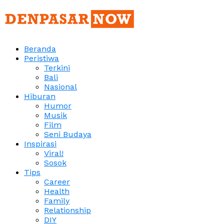
Beranda
Peristiwa
Terkini
Bali
Nasional
Hiburan
Humor
Musik
Film
Seni Budaya
Inspirasi
Viral!
Sosok
Tips
Career
Health
Family
Relationship
DIY