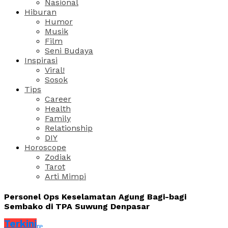
Nasional
Hiburan
Humor
Musik
Film
Seni Budaya
Inspirasi
Viral!
Sosok
Tips
Career
Health
Family
Relationship
DIY
Horoscope
Zodiak
Tarot
Arti Mimpi
Personel Ops Keselamatan Agung Bagi-bagi
Sembako di TPA Suwung Denpasar
Terkini
Share