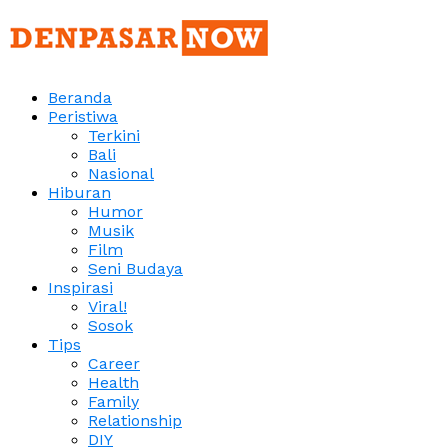
Beranda
Peristiwa
Terkini
Bali
Nasional
Hiburan
Humor
Musik
Film
Seni Budaya
Inspirasi
Viral!
Sosok
Tips
Career
Health
Family
Relationship
DIY