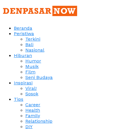
Beranda
Peristiwa
Terkini
Bali
Nasional
Hiburan
Humor
Musik
Film
Seni Budaya
Inspirasi
Viral!
Sosok
Tips
Career
Health
Family
Relationship
DIY