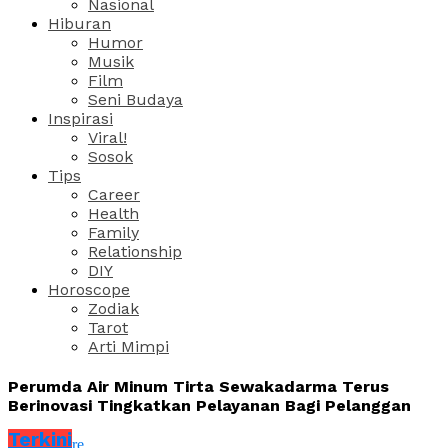
Nasional
Hiburan
Humor
Musik
Film
Seni Budaya
Inspirasi
Viral!
Sosok
Tips
Career
Health
Family
Relationship
DIY
Horoscope
Zodiak
Tarot
Arti Mimpi
Perumda Air Minum Tirta Sewakadarma Terus
Berinovasi Tingkatkan Pelayanan Bagi Pelanggan
Terkini
Share