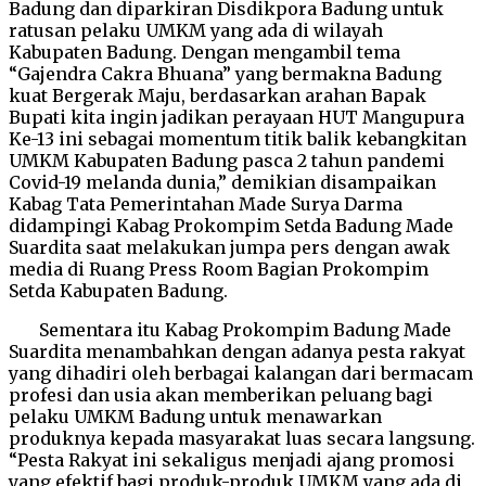
Badung dan diparkiran Disdikpora Badung untuk
ratusan pelaku UMKM yang ada di wilayah
Kabupaten Badung. Dengan mengambil tema
“Gajendra Cakra Bhuana” yang bermakna Badung
kuat Bergerak Maju, berdasarkan arahan Bapak
Bupati kita ingin jadikan perayaan HUT Mangupura
Ke-13 ini sebagai momentum titik balik kebangkitan
UMKM Kabupaten Badung pasca 2 tahun pandemi
Covid-19 melanda dunia,” demikian disampaikan
Kabag Tata Pemerintahan Made Surya Darma
didampingi Kabag Prokompim Setda Badung Made
Suardita saat melakukan jumpa pers dengan awak
media di Ruang Press Room Bagian Prokompim
Setda Kabupaten Badung.
Sementara itu Kabag Prokompim Badung Made
Suardita menambahkan dengan adanya pesta rakyat
yang dihadiri oleh berbagai kalangan dari bermacam
profesi dan usia akan memberikan peluang bagi
pelaku UMKM Badung untuk menawarkan
produknya kepada masyarakat luas secara langsung.
“Pesta Rakyat ini sekaligus menjadi ajang promosi
yang efektif bagi produk-produk UMKM yang ada di