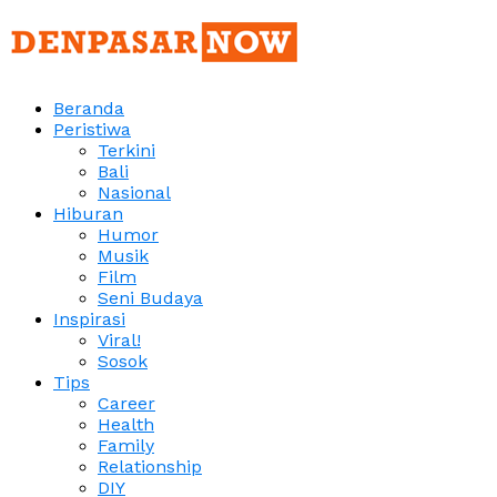
Beranda
Peristiwa
Terkini
Bali
Nasional
Hiburan
Humor
Musik
Film
Seni Budaya
Inspirasi
Viral!
Sosok
Tips
Career
Health
Family
Relationship
DIY