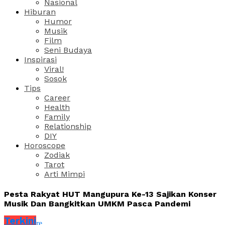
Nasional
Hiburan
Humor
Musik
Film
Seni Budaya
Inspirasi
Viral!
Sosok
Tips
Career
Health
Family
Relationship
DIY
Horoscope
Zodiak
Tarot
Arti Mimpi
Pesta Rakyat HUT Mangupura Ke-13 Sajikan Konser
Musik Dan Bangkitkan UMKM Pasca Pandemi
Terkini
Share