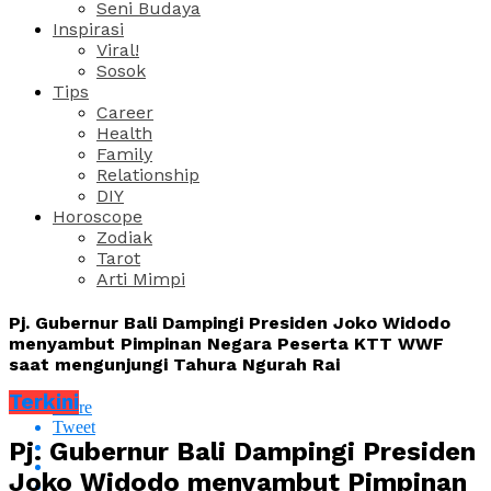
Seni Budaya
Inspirasi
Viral!
Sosok
Tips
Career
Health
Family
Relationship
DIY
Horoscope
Zodiak
Tarot
Arti Mimpi
Pj. Gubernur Bali Dampingi Presiden Joko Widodo
menyambut Pimpinan Negara Peserta KTT WWF
saat mengunjungi Tahura Ngurah Rai
Terkini
Share
Tweet
Pj. Gubernur Bali Dampingi Presiden
Joko Widodo menyambut Pimpinan