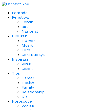
Beranda
Peristiwa
Terkini
Bali
Nasional
Hiburan
Humor
Musik
Film
Seni Budaya
Inspirasi
Viral!
Sosok
Tips
Career
Health
Family
Relationship
DIY
Horoscope
Zodiak