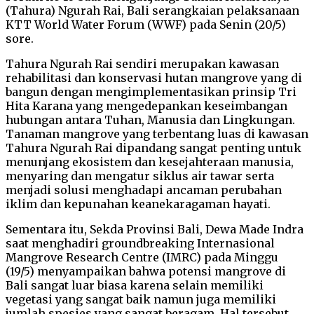
(Tahura) Ngurah Rai, Bali serangkaian pelaksanaan
KTT World Water Forum (WWF) pada Senin (20/5)
sore.
Tahura Ngurah Rai sendiri merupakan kawasan
rehabilitasi dan konservasi hutan mangrove yang di
bangun dengan mengimplementasikan prinsip Tri
Hita Karana yang mengedepankan keseimbangan
hubungan antara Tuhan, Manusia dan Lingkungan.
Tanaman mangrove yang terbentang luas di kawasan
Tahura Ngurah Rai dipandang sangat penting untuk
menunjang ekosistem dan kesejahteraan manusia,
menyaring dan mengatur siklus air tawar serta
menjadi solusi menghadapi ancaman perubahan
iklim dan kepunahan keanekaragaman hayati.
Sementara itu, Sekda Provinsi Bali, Dewa Made Indra
saat menghadiri groundbreaking Internasional
Mangrove Research Centre (IMRC) pada Minggu
(19/5) menyampaikan bahwa potensi mangrove di
Bali sangat luar biasa karena selain memiliki
vegetasi yang sangat baik namun juga memiliki
jumlah spesies yang sangat beragam. Hal tersebut