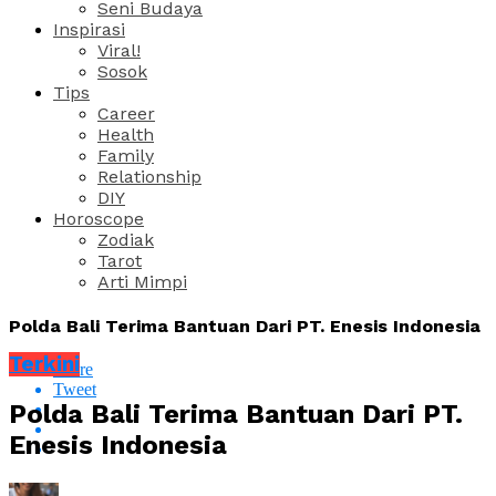
Seni Budaya
Inspirasi
Viral!
Sosok
Tips
Career
Health
Family
Relationship
DIY
Horoscope
Zodiak
Tarot
Arti Mimpi
Polda Bali Terima Bantuan Dari PT. Enesis Indonesia
Terkini
Share
Tweet
Polda Bali Terima Bantuan Dari PT.
Enesis Indonesia