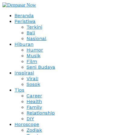
Beranda
Peristiwa
Terkini
Bali
Nasional
Hiburan
Humor
Musik
Film
Seni Budaya
Inspirasi
Viral!
Sosok
Tips
Career
Health
Family
Relationship
DIY
Horoscope
Zodiak