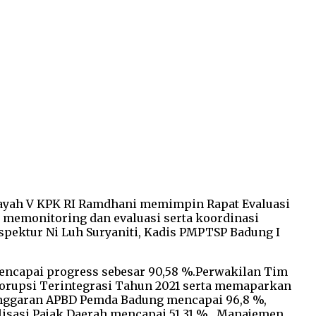
ilayah V KPK RI Ramdhani memimpin Rapat Evaluasi
uk memonitoring dan evaluasi serta koordinasi
spektur Ni Luh Suryaniti, Kadis PMPTSP Badung I
encapai progress sebesar 90,58 %.Perwakilan Tim
Korupsi Terintegrasi Tahun 2021 serta memaparkan
anggaran APBD Pemda Badung mencapai 96,8 %,
isasi Pajak Daerah mencapai 51,31 % , Manajemen