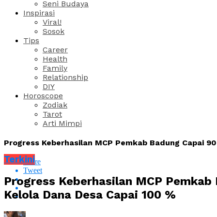
Seni Budaya
Inspirasi
Viral!
Sosok
Tips
Career
Health
Family
Relationship
DIY
Horoscope
Zodiak
Tarot
Arti Mimpi
Progress Keberhasilan MCP Pemkab Badung Capai 90,
Terkini
Share
Tweet
Progress Keberhasilan MCP Pemkab B
Kelola Dana Desa Capai 100 %