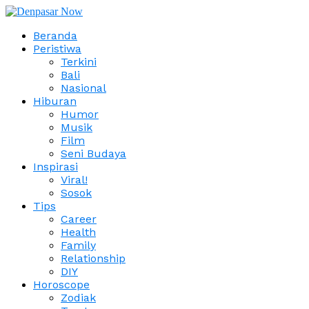
Beranda
Peristiwa
Terkini
Bali
Nasional
Hiburan
Humor
Musik
Film
Seni Budaya
Inspirasi
Viral!
Sosok
Tips
Career
Health
Family
Relationship
DIY
Horoscope
Zodiak