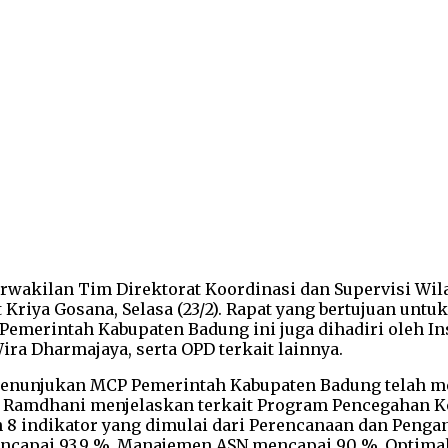
erwakilan Tim Direktorat Koordinasi dan Supervisi W
 Kriya Gosana, Selasa (23/2). Rapat yang bertujuan unt
Pemerintah Kabupaten Badung ini juga dihadiri oleh In
a Dharmajaya, serta OPD terkait lainnya.
 menunjukan MCP Pemerintah Kabupaten Badung telah m
RI Ramdhani menjelaskan terkait Program Pencegahan 
 8 indikator yang dimulai dari Perencanaan dan Peng
encapai 93,9 %, Manajemen ASN mencapai 90 %, Optimal