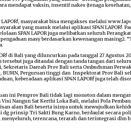
cara mendapat vaksin, insentif nakes (tenaga kesehatan
POR!, masyarakat bisa mengakses melalui www.lapor.
arakat yang masuk melalui aplikasi SP4N LAPOR!. Pada
gelolaan SPAN LAPOR juga melibatkan seluruh Perangkat
 pengaduan masy berdasarkan kewenangan masing2. “T
a.
 di Bali yang diluncurkan pada tanggal 27 Agustus 201
 tersebut juga ditandai dengan tanda tangan dari selu
 Sekretaris Daerah Prov Bali serta Ombudsman Perwakila
, BUMN, Perguruan tinggi dan Inspektorat Prov Bali s
uan, keberadaan aplikasi SP4N LAPOR! juga telah diso
uan ini Pemprov Bali tidak lagi monoton dalam menga
 Visi Nangun Sat Kerthi Loka Bali, melalui Pola Pemba
 alam Bali beserta isinya untuk mewujudkan kehidupa
dg prinsip Tri Sakti Bung Karno, berdaulat secara pol
enyeluruh, terencana, terarah dan terintegrasi dlm bin