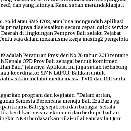
, red), dan yang lainnya. Kami sudah menindaklanjuti
go.id atau SMS 1708, atau bisa mengunduh aplikasi
 prinsipnya diselesaikan secara cepat, quick service
 Daerah di lingkungan Pemprov Bali selaku Pejabat
entu saja dalam mekanisme kerja masing2 pengelola
9 adalah Peraturan Presiden No 76 tahun 2013 tentang
ruh Kepala OPD Prov Bali sebagai bentuk komitmen
n Bali,” jelasnya. Aplikasi ini juga sudah terhubung
elaku koordinator SP4N LAPOR. Bahkan untuk
sialisasikan melalui media massa TVRI dan RRI serta
nggarkan program dan kegiatan. “Dalam artian,
ngunan Semesta Berencana menuju Bali Era Baru yg
n krama Bali yg sejahtera dan bahagia, sekala
itik, berdikari secara ekonomi dan berkepribadian
gkai NKRI berdasarkan nilai-nilai Pancasila 1 Juni