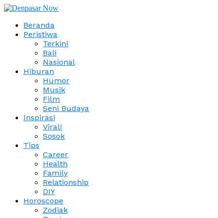
Beranda
Peristiwa
Terkini
Bali
Nasional
Hiburan
Humor
Musik
Film
Seni Budaya
Inspirasi
Viral!
Sosok
Tips
Career
Health
Family
Relationship
DIY
Horoscope
Zodiak