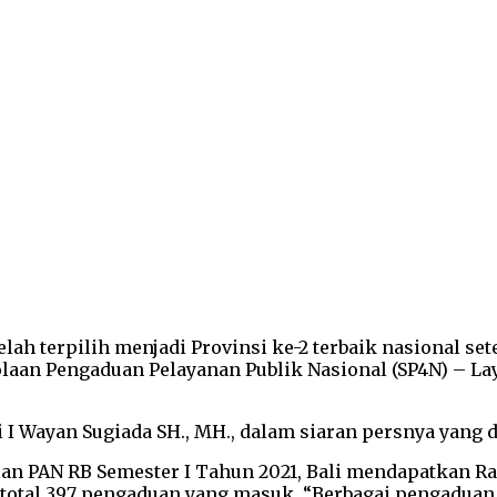
elah terpilih menjadi Provinsi ke-2 terbaik nasional s
elolaan Pengaduan Pelayanan Publik Nasional (SP4N) – 
 I Wayan Sugiada SH., MH., dalam siaran persnya yang di
ian PAN RB Semester I Tahun 2021, Bali mendapatkan R
i total 397 pengaduan yang masuk. “Berbagai pengadua