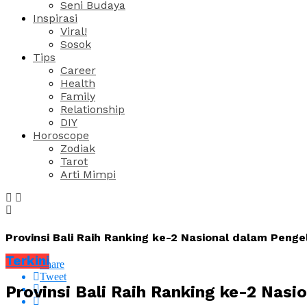
Seni Budaya
Inspirasi
Viral!
Sosok
Tips
Career
Health
Family
Relationship
DIY
Horoscope
Zodiak
Tarot
Arti Mimpi
Provinsi Bali Raih Ranking ke-2 Nasional dalam Peng
Terkini
Share
Tweet
Provinsi Bali Raih Ranking ke-2 Nas