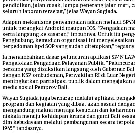
pendidikan, jalan rusak, lampu penerang jalan mati, 
seluruh laporan tersebut,” jelas Wayan Sugiada.
Adapun mekanisme penyampaian aduan melalui SP4N LA
untuk perangkat Android maupun IOS. “Pengaduan masy
serta langsung ke sasaran,” imbuhnya. Untuk itu pen
Penghubung, kemudian organisasi ini menyelesaikan
berpedoman kpd SOP yang sudah ditetapkan,” tegasny
Ia menambahkan dasar peluncuran aplikasi SP4N LAPOR!
Pengelolaan Pengaduan Pelayanan Publik. “Peluncuran
bersama yang disaksikan langsung oleh Gubernur Bali,
dengan KSP, ombudsman, Perwakilan RI di Luar Negeri
meningkatkan partisipasi publik dalam mengajukan ad
media sosial Pemprov Bali.
Wayan Sugiada juga berharap melalui aplikasi pengad
program dan kegiatan yang dibuat akan sesuai dengan
mengandung makna menjaga kesucian dan keharmonisan
niskala menuju kehidupan krama dan gumi Bali sesuai 
dlm kebudayaan melalui pembangunan secara terpola, m
1945,” tandasnya.