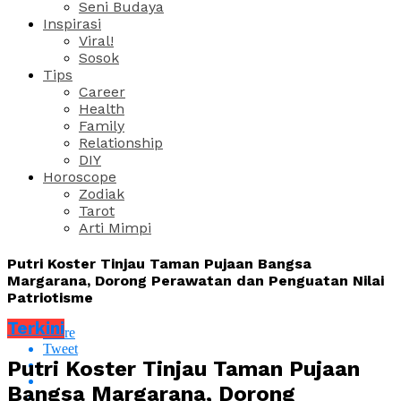
Seni Budaya
Inspirasi
Viral!
Sosok
Tips
Career
Health
Family
Relationship
DIY
Horoscope
Zodiak
Tarot
Arti Mimpi
Putri Koster Tinjau Taman Pujaan Bangsa
Margarana, Dorong Perawatan dan Penguatan Nilai
Patriotisme
Terkini
Share
Tweet
Putri Koster Tinjau Taman Pujaan
Bangsa Margarana, Dorong