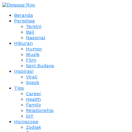
Beranda
Peristiwa
Terkini
Bali
Nasional
Hiburan
Humor
Musik
Film
Seni Budaya
Inspirasi
Viral!
Sosok
Tips
Career
Health
Family
Relationship
DIY
Horoscope
Zodiak