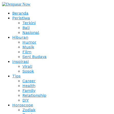
Beranda
Peristiwa
Terkini
Bali
Nasional
Hiburan
Humor
Musik
Film
Seni Budaya
Inspirasi
Viral!
Sosok
Tips
Career
Health
Family
Relationship
DIY
Horoscope
Zodiak