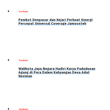
Terkini
Pemkot Denpasar dan Kejari Perkuat Sinergi
Percepat Universal Coverage Jamsostek
Terkini
Walikota Jaya Negara Hadiri Karya Padudusan
Agung di Pura Dalem Kahyangan Desa Adat
Kesiman
Terkini