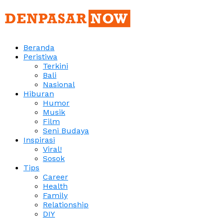
Beranda
Peristiwa
Terkini
Bali
Nasional
Hiburan
Humor
Musik
Film
Seni Budaya
Inspirasi
Viral!
Sosok
Tips
Career
Health
Family
Relationship
DIY