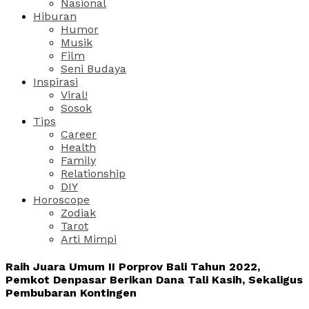
Nasional
Hiburan
Humor
Musik
Film
Seni Budaya
Inspirasi
Viral!
Sosok
Tips
Career
Health
Family
Relationship
DIY
Horoscope
Zodiak
Tarot
Arti Mimpi
Raih Juara Umum II Porprov Bali Tahun 2022,
Pemkot Denpasar Berikan Dana Tali Kasih, Sekaligus
Pembubaran Kontingen