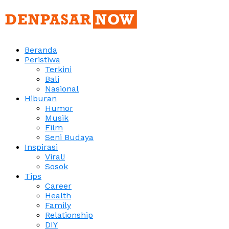
Beranda
Peristiwa
Terkini
Bali
Nasional
Hiburan
Humor
Musik
Film
Seni Budaya
Inspirasi
Viral!
Sosok
Tips
Career
Health
Family
Relationship
DIY