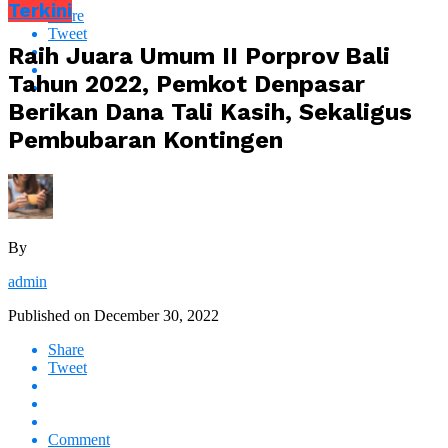
Terkini
Share
Tweet
Raih Juara Umum II Porprov Bali
Tahun 2022, Pemkot Denpasar
Berikan Dana Tali Kasih, Sekaligus
Pembubaran Kontingen
By
admin
Published on
December 30, 2022
Share
Tweet
Comment