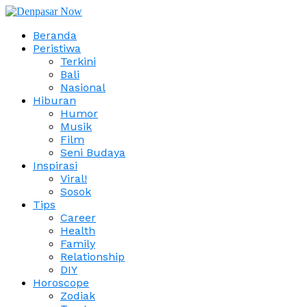
Beranda
Peristiwa
Terkini
Bali
Nasional
Hiburan
Humor
Musik
Film
Seni Budaya
Inspirasi
Viral!
Sosok
Tips
Career
Health
Family
Relationship
DIY
Horoscope
Zodiak