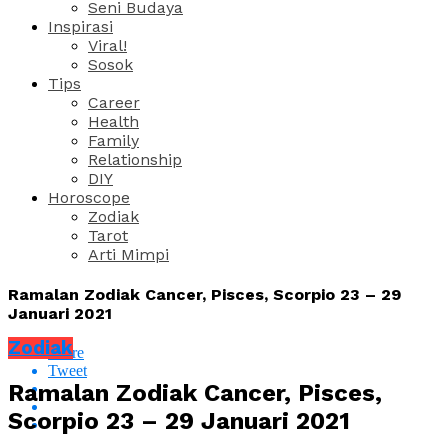
Seni Budaya
Inspirasi
Viral!
Sosok
Tips
Career
Health
Family
Relationship
DIY
Horoscope
Zodiak
Tarot
Arti Mimpi
Ramalan Zodiak Cancer, Pisces, Scorpio 23 – 29
Januari 2021
Zodiak
Share
Tweet
Ramalan Zodiak Cancer, Pisces,
Scorpio 23 – 29 Januari 2021