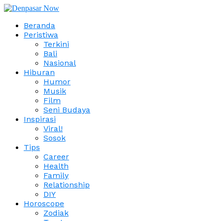
Beranda
Peristiwa
Terkini
Bali
Nasional
Hiburan
Humor
Musik
Film
Seni Budaya
Inspirasi
Viral!
Sosok
Tips
Career
Health
Family
Relationship
DIY
Horoscope
Zodiak