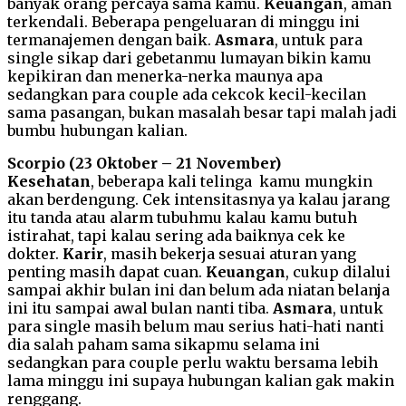
banyak orang percaya sama kamu.
Keuangan
, aman
terkendali. Beberapa pengeluaran di minggu ini
termanajemen dengan baik.
Asmara
, untuk para
single sikap dari gebetanmu lumayan bikin kamu
kepikiran dan menerka-nerka maunya apa
sedangkan para couple ada cekcok kecil-kecilan
sama pasangan, bukan masalah besar tapi malah jadi
bumbu hubungan kalian.
Scorpio (23 Oktober – 21 November)
Kesehatan
, beberapa kali telinga kamu mungkin
akan berdengung. Cek intensitasnya ya kalau jarang
itu tanda atau alarm tubuhmu kalau kamu butuh
istirahat, tapi kalau sering ada baiknya cek ke
dokter.
Karir
, masih bekerja sesuai aturan yang
penting masih dapat cuan.
Keuangan
, cukup dilalui
sampai akhir bulan ini dan belum ada niatan belanja
ini itu sampai awal bulan nanti tiba.
Asmara
, untuk
para single masih belum mau serius hati-hati nanti
dia salah paham sama sikapmu selama ini
sedangkan para couple perlu waktu bersama lebih
lama minggu ini supaya hubungan kalian gak makin
renggang.