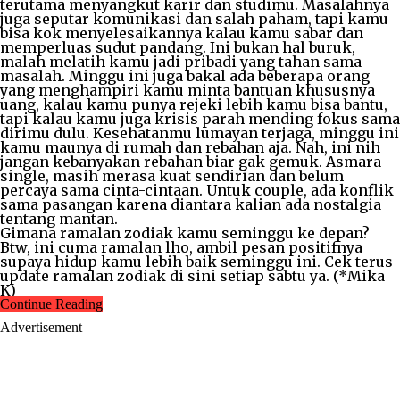
terutama menyangkut karir dan studimu. Masalahnya
juga seputar komunikasi dan salah paham, tapi kamu
bisa kok menyelesaikannya kalau kamu sabar dan
memperluas sudut pandang. Ini bukan hal buruk,
malah melatih kamu jadi pribadi yang tahan sama
masalah. Minggu ini juga bakal ada beberapa orang
yang menghampiri kamu minta bantuan khususnya
uang, kalau kamu punya rejeki lebih kamu bisa bantu,
tapi kalau kamu juga krisis parah mending fokus sama
dirimu dulu. Kesehatanmu lumayan terjaga, minggu ini
kamu maunya di rumah dan rebahan aja. Nah, ini nih
jangan kebanyakan rebahan biar gak gemuk. Asmara
single, masih merasa kuat sendirian dan belum
percaya sama cinta-cintaan. Untuk couple, ada konflik
sama pasangan karena diantara kalian ada nostalgia
tentang mantan.
Gimana ramalan zodiak kamu seminggu ke depan?
Btw, ini cuma ramalan lho, ambil pesan positifnya
supaya hidup kamu lebih baik seminggu ini. Cek terus
update ramalan zodiak di sini setiap sabtu ya. (*Mika
K)
Continue Reading
Advertisement