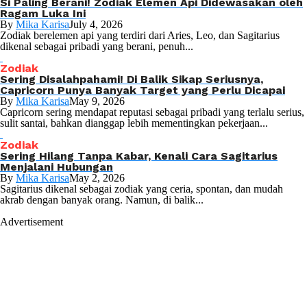
Si Paling Berani! Zodiak Elemen Api Didewasakan oleh
Ragam Luka Ini
By
Mika Karisa
July 4, 2026
Zodiak berelemen api yang terdiri dari Aries, Leo, dan Sagitarius
dikenal sebagai pribadi yang berani, penuh...
Zodiak
Sering Disalahpahami! Di Balik Sikap Seriusnya,
Capricorn Punya Banyak Target yang Perlu Dicapai
By
Mika Karisa
May 9, 2026
Capricorn sering mendapat reputasi sebagai pribadi yang terlalu serius,
sulit santai, bahkan dianggap lebih mementingkan pekerjaan...
Zodiak
Sering Hilang Tanpa Kabar, Kenali Cara Sagitarius
Menjalani Hubungan
By
Mika Karisa
May 2, 2026
Sagitarius dikenal sebagai zodiak yang ceria, spontan, dan mudah
akrab dengan banyak orang. Namun, di balik...
Advertisement