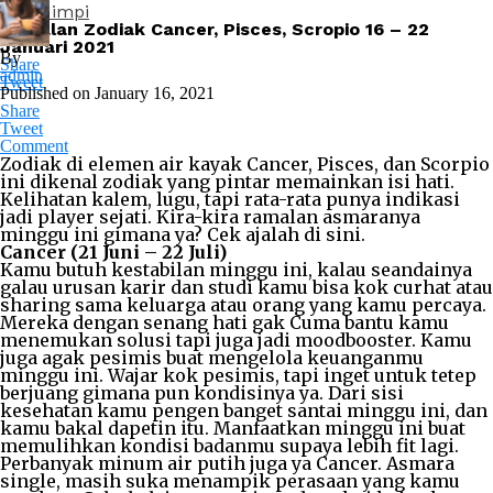
Arti Mimpi
Ramalan Zodiak Cancer, Pisces, Scropio 16 – 22
Januari 2021
By
Share
admin
Tweet
Published on
January 16, 2021
Share
Tweet
Comment
Zodiak di elemen air kayak Cancer, Pisces, dan Scorpio
ini dikenal zodiak yang pintar memainkan isi hati.
Kelihatan kalem, lugu, tapi rata-rata punya indikasi
jadi player sejati. Kira-kira ramalan asmaranya
minggu ini gimana ya? Cek ajalah di sini.
Cancer (21 Juni – 22 Juli)
Kamu butuh kestabilan minggu ini, kalau seandainya
galau urusan karir dan studi kamu bisa kok curhat atau
sharing sama keluarga atau orang yang kamu percaya.
Mereka dengan senang hati gak Cuma bantu kamu
menemukan solusi tapi juga jadi moodbooster. Kamu
juga agak pesimis buat mengelola keuanganmu
minggu ini. Wajar kok pesimis, tapi inget untuk tetep
berjuang gimana pun kondisinya ya. Dari sisi
kesehatan kamu pengen banget santai minggu ini, dan
kamu bakal dapetin itu. Manfaatkan minggu ini buat
memulihkan kondisi badanmu supaya lebih fit lagi.
Perbanyak minum air putih juga ya Cancer. Asmara
single, masih suka menampik perasaan yang kamu