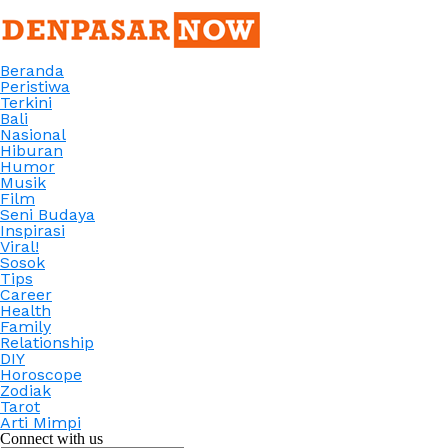
Beranda
Peristiwa
Terkini
Bali
Nasional
Hiburan
Humor
Musik
Film
Seni Budaya
Inspirasi
Viral!
Sosok
Tips
Career
Health
Family
Relationship
DIY
Horoscope
Zodiak
Tarot
Arti Mimpi
Connect with us