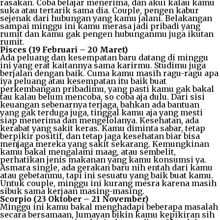
rasakan. Coba belajar menerima, dan akui kalau kamu
suka atau tertarik sama dia. Couple, pengen kabur
sejenak dari hubungan yang kamu jalani. Belakangan
sampai minggu ini kamu merasa jadi pribadi yang
rumit dan kamu gak pengen hubunganmu juga ikutan
rumit.
Pisces (19 Februari – 20 Maret)
Ada peluang dan kesempatan baru datang di minggu
ini yang erat kaitannya sama karirmu. Studimu juga
berjalan dengan baik. Cuma kamu masih ragu-ragu apa
iya peluang atau kesempatan itu baik buat
perkembangan pribadimu, yang pasti kamu gak bakal
tau kalau belum mencoba, so coba aja dulu. Dari sisi
keuangan sebenarnya terjaga, bahkan ada bantuan
yang gak terduga juga, tinggal kamu aja yang mesti
siap menerima dan mengelolanya. Kesehatan, ada
kerabat yang sakit keras. Kamu diminta sabar, tetap
berpikir positif, dan tetap jaga kesehatan biar bisa
menjaga mereka yang sakit sekarang. Kemungkinan
kamu bakal mengalami maag, atau sembelit,
perhatikan jenis makanan yang kamu konsumsi ya.
Asmara single, ada gerakan baru nih entah dari kamu
atau gebetanmu, tapi ini sesuatu yang baik buat kamu.
Untuk couple, minggu ini kurang mesra karena masih
sibuk sama kerjaan masing-masing.
Scorpio (23 Oktober – 21 November)
Minggu ini kamu bakal menghadapi beberapa masalah
secara bersamaan, lumayan bikin kamu kepikiran sih