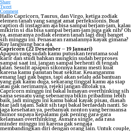
Share
Tweet
Comment
Hallo Capricorn, Taurus, dan Virgo, ketiga zodiak
elemen tanah yang sangat amat perfeksionis. Buat
caption di instagram aja bisa sampai berjam-jam, kalau
mikirin si dia bisa sampai berjam-jam juga gak nih? Oh
ya, asmaranya zodiak elemen tanah lagi diuji banget
sih minggu ini. Penasaran ramalannya kayak gimana?
Kuy langsung baca aja.
Capricorn (22 Desember – 19 Januari)
Apapun yang sudah kamu putuskan terutama soal
karir dan studi bahkan mungkin sudah berproses
sampai saat ini, jangan sampai berhenti di tengah
jalan. Sesulit apapun sikonnya kamu mesti kuat
karena kamu panutan buat sekitar. Keuanganmu
emang lagi gak bagus, tapi akan selalu ada bantuan
yang gak kamu duga, sekarang tinggal kamu aja siap
atau gak nerimanya, rejeki jangan ditolak ya.
Capricorn minggu ini bakal lumayan overthinking sih
sama sesuatu yang sebenarnya bikin pribadimu lebih
baik, jadi minggu ini kamu bakal kayak pisau, diasah
biar jadi tajam. Sakit sih tapi bakal berfaedah nanti. So
jaga kesehatan ya, perbanyak nonton yang bernuansa
humor supaya kepalamu gak pening gara-gara
kelamaan overthinking. Asmara single, ada rasa
minder minggu ini karena gak sengaja
membandingkan diri dengan orang lain. Untuk couple,