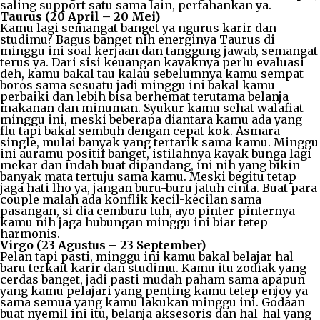
saling support satu sama lain, pertahankan ya.
Taurus (20 April – 20 Mei)
Kamu lagi semangat banget ya ngurus karir dan
studimu? Bagus banget nih energinya Taurus di
minggu ini soal kerjaan dan tanggung jawab, semangat
terus ya. Dari sisi keuangan kayaknya perlu evaluasi
deh, kamu bakal tau kalau sebelumnya kamu sempat
boros sama sesuatu jadi minggu ini bakal kamu
perbaiki dan lebih bisa berhemat terutama belanja
makanan dan minuman. Syukur kamu sehat walafiat
minggu ini, meski beberapa diantara kamu ada yang
flu tapi bakal sembuh dengan cepat kok. Asmara
single, mulai banyak yang tertarik sama kamu. Minggu
ini auramu positif banget, istilahnya kayak bunga lagi
mekar dan indah buat dipandang, ini nih yang bikin
banyak mata tertuju sama kamu. Meski begitu tetap
jaga hati lho ya, jangan buru-buru jatuh cinta. Buat para
couple malah ada konflik kecil-kecilan sama
pasangan, si dia cemburu tuh, ayo pinter-pinternya
kamu nih jaga hubungan minggu ini biar tetep
harmonis.
Virgo (23 Agustus – 23 September)
Pelan tapi pasti, minggu ini kamu bakal belajar hal
baru terkait karir dan studimu. Kamu itu zodiak yang
cerdas banget, jadi pasti mudah paham sama apapun
yang kamu pelajari yang penting kamu tetep enjoy ya
sama semua yang kamu lakukan minggu ini. Godaan
buat nyemil ini itu, belanja aksesoris dan hal-hal yang