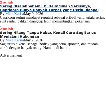
Zodiak
Sering Disalahpahami! Di Balik Sikap Seriusnya,
Capricorn Punya Banyak Target yang Perlu Dicapai
By
Mika Karisa
May 9, 2026
Capricorn sering mendapat reputasi sebagai pribadi yang terlalu serius,
sulit santai, bahkan dianggap lebih mementingkan pekerjaan...
Zodiak
Sering Hilang Tanpa Kabar, Kenali Cara Sagitarius
Menjalani Hubungan
By
Mika Karisa
May 2, 2026
Sagitarius dikenal sebagai zodiak yang ceria, spontan, dan mudah
akrab dengan banyak orang. Namun, di balik...
Advertisement