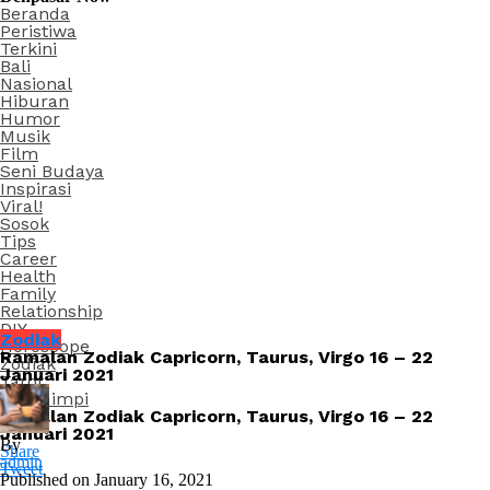
Beranda
Peristiwa
Terkini
Bali
Nasional
Hiburan
Humor
Musik
Film
Seni Budaya
Inspirasi
Viral!
Sosok
Tips
Career
Health
Family
Relationship
DIY
Zodiak
Horoscope
Ramalan Zodiak Capricorn, Taurus, Virgo 16 – 22
Zodiak
Januari 2021
Tarot
Arti Mimpi
Ramalan Zodiak Capricorn, Taurus, Virgo 16 – 22
Januari 2021
By
Share
admin
Tweet
Published on
January 16, 2021