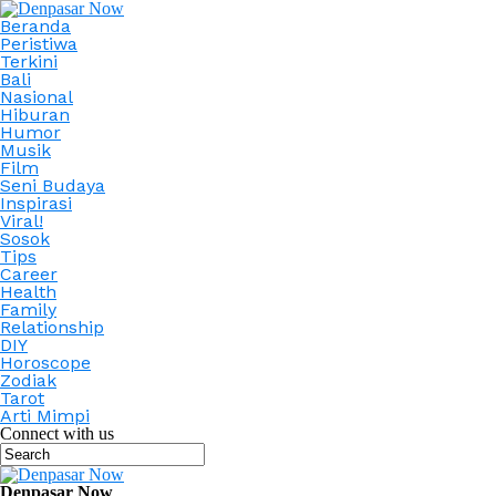
Beranda
Peristiwa
Terkini
Bali
Nasional
Hiburan
Humor
Musik
Film
Seni Budaya
Inspirasi
Viral!
Sosok
Tips
Career
Health
Family
Relationship
DIY
Horoscope
Zodiak
Tarot
Arti Mimpi
Connect with us
Denpasar Now