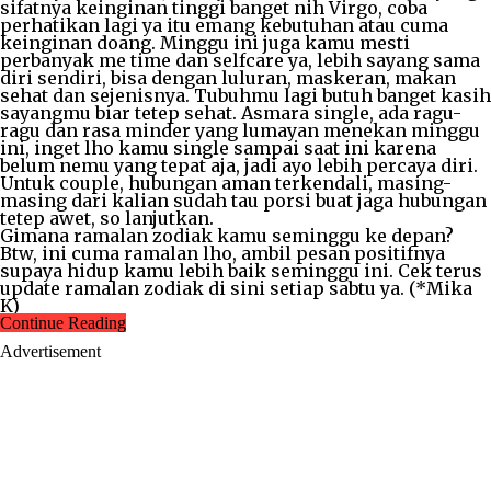
sifatnya keinginan tinggi banget nih Virgo, coba
perhatikan lagi ya itu emang kebutuhan atau cuma
keinginan doang. Minggu ini juga kamu mesti
perbanyak me time dan selfcare ya, lebih sayang sama
diri sendiri, bisa dengan luluran, maskeran, makan
sehat dan sejenisnya. Tubuhmu lagi butuh banget kasih
sayangmu biar tetep sehat. Asmara single, ada ragu-
ragu dan rasa minder yang lumayan menekan minggu
ini, inget lho kamu single sampai saat ini karena
belum nemu yang tepat aja, jadi ayo lebih percaya diri.
Untuk couple, hubungan aman terkendali, masing-
masing dari kalian sudah tau porsi buat jaga hubungan
tetep awet, so lanjutkan.
Gimana ramalan zodiak kamu seminggu ke depan?
Btw, ini cuma ramalan lho, ambil pesan positifnya
supaya hidup kamu lebih baik seminggu ini. Cek terus
update ramalan zodiak di sini setiap sabtu ya. (*Mika
K)
Continue Reading
Advertisement