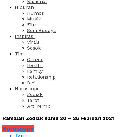
Nasional
Hiburan
Humor
Musik
Film
Seni Budaya
Inspirasi
Viral!
Sosok
Tips
Career
Health
Family
Relationship
DIY
Horoscope
Zodiak
Tarot
Arti Mimpi
Ramalan Zodiak Kamu 20 – 26 Februari 2021
Horoscope
Share
Tweet