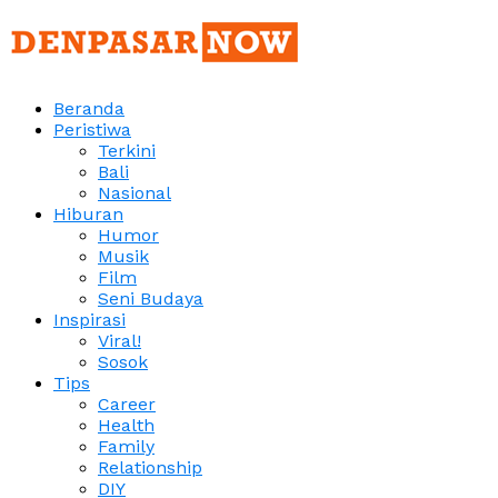
Beranda
Peristiwa
Terkini
Bali
Nasional
Hiburan
Humor
Musik
Film
Seni Budaya
Inspirasi
Viral!
Sosok
Tips
Career
Health
Family
Relationship
DIY