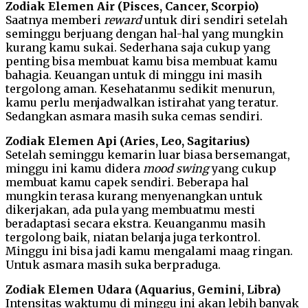
Zodiak Elemen Air (Pisces, Cancer, Scorpio)
Saatnya memberi
reward
untuk diri sendiri setelah
seminggu berjuang dengan hal-hal yang mungkin
kurang kamu sukai. Sederhana saja cukup yang
penting bisa membuat kamu bisa membuat kamu
bahagia. Keuangan untuk di minggu ini masih
tergolong aman. Kesehatanmu sedikit menurun,
kamu perlu menjadwalkan istirahat yang teratur.
Sedangkan asmara masih suka cemas sendiri.
Zodiak Elemen Api (Aries, Leo, Sagitarius)
Setelah seminggu kemarin luar biasa bersemangat,
minggu ini kamu didera
mood swing
yang cukup
membuat kamu capek sendiri. Beberapa hal
mungkin terasa kurang menyenangkan untuk
dikerjakan, ada pula yang membuatmu mesti
beradaptasi secara ekstra. Keuanganmu masih
tergolong baik, niatan belanja juga terkontrol.
Minggu ini bisa jadi kamu mengalami maag ringan.
Untuk asmara masih suka berpraduga.
Zodiak Elemen Udara (Aquarius, Gemini, Libra)
Intensitas waktumu di minggu ini akan lebih banyak