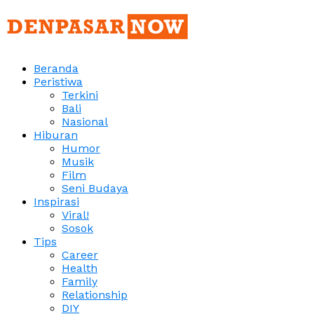
Beranda
Peristiwa
Terkini
Bali
Nasional
Hiburan
Humor
Musik
Film
Seni Budaya
Inspirasi
Viral!
Sosok
Tips
Career
Health
Family
Relationship
DIY