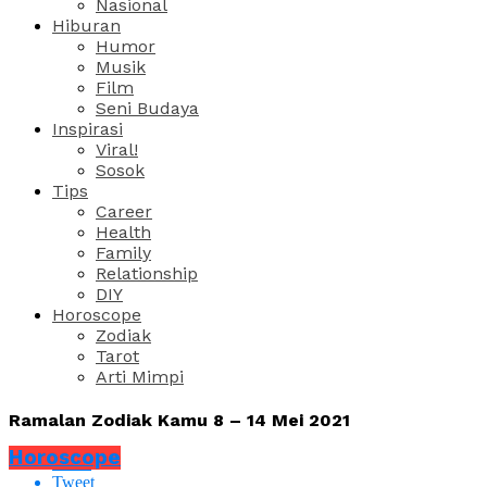
Nasional
Hiburan
Humor
Musik
Film
Seni Budaya
Inspirasi
Viral!
Sosok
Tips
Career
Health
Family
Relationship
DIY
Horoscope
Zodiak
Tarot
Arti Mimpi
Ramalan Zodiak Kamu 8 – 14 Mei 2021
Horoscope
Share
Tweet