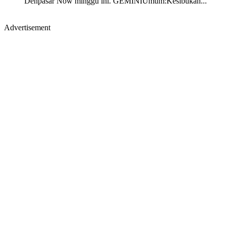
Denpasar Now minggu ini. GEMINIUmum:Kesibukan...
Advertisement