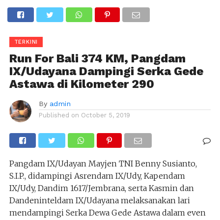
TERKINI
Run For Bali 374 KM, Pangdam
IX/Udayana Dampingi Serka Gede
Astawa di Kilometer 290
By
admin
Published on
October 5, 2019
Pangdam IX/Udayan Mayjen TNI Benny Susianto,
S.I.P., didampingi Asrendam IX/Udy, Kapendam
IX/Udy, Dandim 1617/Jembrana, serta Kasmin dan
Dandeninteldam IX/Udayana melaksanakan lari
mendampingi Serka Dewa Gede Astawa dalam even