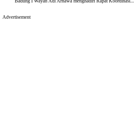
Badung I Wayan Adi Arnawa menghadiri Rapat Koordinasi...
Advertisement