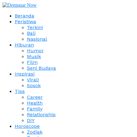
Beranda
Peristiwa
Terkini
Bali
Nasional
Hiburan
Humor
Musik
Film
Seni Budaya
Inspirasi
Viral!
Sosok
Tips
Career
Health
Family
Relationship
DIY
Horoscope
Zodiak