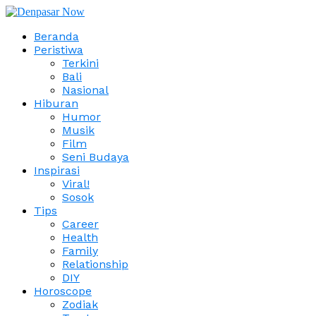
Beranda
Peristiwa
Terkini
Bali
Nasional
Hiburan
Humor
Musik
Film
Seni Budaya
Inspirasi
Viral!
Sosok
Tips
Career
Health
Family
Relationship
DIY
Horoscope
Zodiak