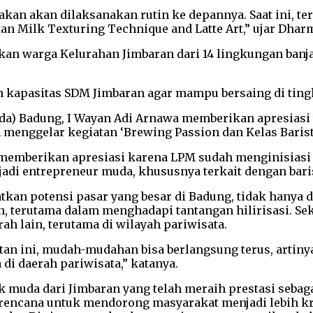
n akan dilaksanakan rutin ke depannya. Saat ini, ter
an Milk Texturing Technique and Latte Art,” ujar Dharma
pakan warga Kelurahan Jimbaran dari 14 lingkungan ban
n kapasitas SDM Jimbaran agar mampu bersaing di ting
kda) Badung, I Wayan Adi Arnawa memberikan apresias
 menggelar kegiatan ‘Brewing Passion dan Kelas Barist
ang memberikan apresiasi karena LPM sudah menginisia
di entrepreneur muda, khususnya terkait dengan barist
 potensi pasar yang besar di Badung, tidak hanya dari
an, terutama dalam menghadapi tantangan hilirisasi. Se
ah lain, terutama di wilayah pariwisata.
n ini, mudah-mudahan bisa berlangsung terus, artinya 
 di daerah pariwisata,” katanya.
k muda dari Jimbaran yang telah meraih prestasi seba
rencana untuk mendorong masyarakat menjadi lebih kr