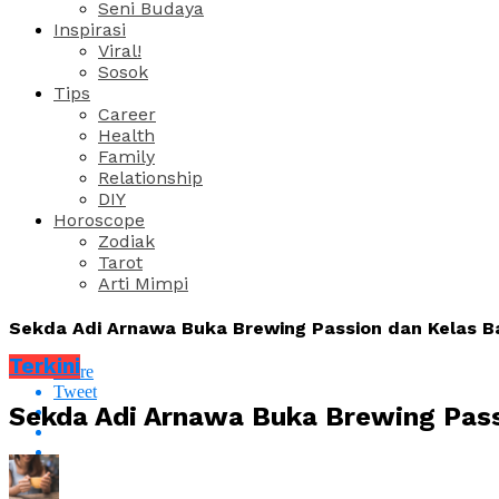
Seni Budaya
Inspirasi
Viral!
Sosok
Tips
Career
Health
Family
Relationship
DIY
Horoscope
Zodiak
Tarot
Arti Mimpi
Sekda Adi Arnawa Buka Brewing Passion dan Kelas Ba
Terkini
Share
Tweet
Sekda Adi Arnawa Buka Brewing Pass