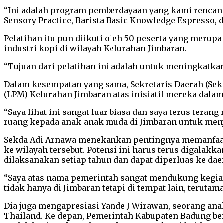
“Ini adalah program pemberdayaan yang kami rencanaka
Sensory Practice, Barista Basic Knowledge Espresso, d
Pelatihan itu pun diikuti oleh 50 peserta yang meru
industri kopi di wilayah Kelurahan Jimbaran.
“Tujuan dari pelatihan ini adalah untuk meningkatka
Dalam kesempatan yang sama, Sekretaris Daerah (Se
(LPM) Kelurahan Jimbaran atas inisiatif mereka dalam
“Saya lihat ini sangat luar biasa dan saya terus ter
ruang kepada anak-anak muda di Jimbaran untuk menja
Sekda Adi Arnawa menekankan pentingnya memanfaatkan
ke wilayah tersebut. Potensi ini harus terus digalakk
dilaksanakan setiap tahun dan dapat diperluas ke daer
“Saya atas nama pemerintah sangat mendukung kegiata
tidak hanya di Jimbaran tetapi di tempat lain, terutama
Dia juga mengapresiasi Yande J Wirawan, seorang ana
Thailand. Ke depan, Pemerintah Kabupaten Badung be