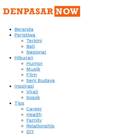
Beranda
Peristiwa
Terkini
Bali
Nasional
Hiburan
Humor
Musik
Film
Seni Budaya
Inspirasi
Viral!
Sosok
Tips
Career
Health
Family
Relationship
DIY