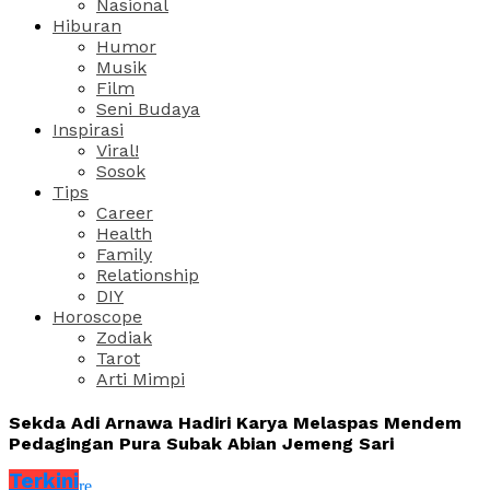
Nasional
Hiburan
Humor
Musik
Film
Seni Budaya
Inspirasi
Viral!
Sosok
Tips
Career
Health
Family
Relationship
DIY
Horoscope
Zodiak
Tarot
Arti Mimpi
Sekda Adi Arnawa Hadiri Karya Melaspas Mendem
Pedagingan Pura Subak Abian Jemeng Sari
Terkini
Share