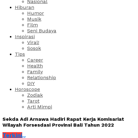
Nasional
Hiburan
Humor
Musik
Film
Seni Budaya
Inspirasi
Viral!
Sosok
Tips
Career
Health
Family
Relationship
DIY
Horoscope
Zodiak
Tarot
Arti Mimpi
Sekda Adi Arnawa Hadiri Rapat Kerja Komisariat
Wilayah Forsesdasi Provinsi Bali Tahun 2022
Terkini
Share