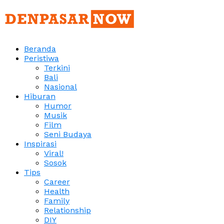
Beranda
Peristiwa
Terkini
Bali
Nasional
Hiburan
Humor
Musik
Film
Seni Budaya
Inspirasi
Viral!
Sosok
Tips
Career
Health
Family
Relationship
DIY