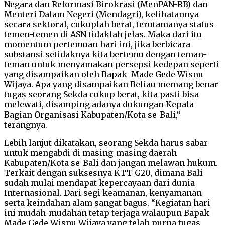
Negara dan Reformasi Birokrasi (MenPAN-RB) dan
Menteri Dalam Negeri (Mendagri), kelihatannya
secara sektoral, cukuplah berat, terutamanya status
temen-temen di ASN tidaklah jelas. Maka dari itu
momentum pertemuan hari ini, jika berbicara
substansi setidaknya kita bertemu dengan teman-
teman untuk menyamakan persepsi kedepan seperti
yang disampaikan oleh Bapak Made Gede Wisnu
Wijaya. Apa yang disampaikan Beliau memang benar
tugas seorang Sekda cukup berat, kita pasti bisa
melewati, disamping adanya dukungan Kepala
Bagian Organisasi Kabupaten/Kota se-Bali,“
terangnya.
Lebih lanjut dikatakan, seorang Sekda harus sabar
untuk mengabdi di masing-masing daerah
Kabupaten/Kota se-Bali dan jangan melawan hukum.
Terkait dengan suksesnya KTT G20, dimana Bali
sudah mulai mendapat kepercayaan dari dunia
Internasional. Dari segi keamanan, kenyamanan
serta keindahan alam sangat bagus. “Kegiatan hari
ini mudah-mudahan tetap terjaga walaupun Bapak
Made Gede Wisnu Wijaya yang telah purna tugas