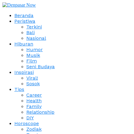
Beranda
Peristiwa
Terkini
Bali
Nasional
Hiburan
Humor
Musik
Film
Seni Budaya
Inspirasi
Viral!
Sosok
Tips
Career
Health
Family
Relationship
DIY
Horoscope
Zodiak