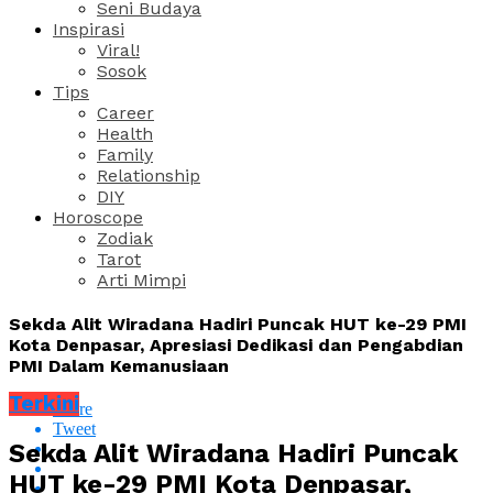
Seni Budaya
Inspirasi
Viral!
Sosok
Tips
Career
Health
Family
Relationship
DIY
Horoscope
Zodiak
Tarot
Arti Mimpi
Sekda Alit Wiradana Hadiri Puncak HUT ke-29 PMI
Kota Denpasar, Apresiasi Dedikasi dan Pengabdian
PMI Dalam Kemanusiaan
Terkini
Share
Tweet
Sekda Alit Wiradana Hadiri Puncak
HUT ke-29 PMI Kota Denpasar,