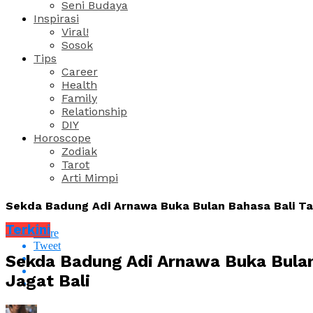
Seni Budaya
Inspirasi
Viral!
Sosok
Tips
Career
Health
Family
Relationship
DIY
Horoscope
Zodiak
Tarot
Arti Mimpi
Sekda Badung Adi Arnawa Buka Bulan Bahasa Bali Tah
Terkini
Share
Tweet
Sekda Badung Adi Arnawa Buka Bulan
Jagat Bali