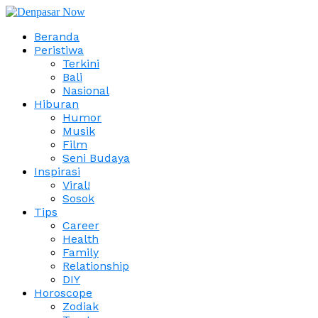
Beranda
Peristiwa
Terkini
Bali
Nasional
Hiburan
Humor
Musik
Film
Seni Budaya
Inspirasi
Viral!
Sosok
Tips
Career
Health
Family
Relationship
DIY
Horoscope
Zodiak