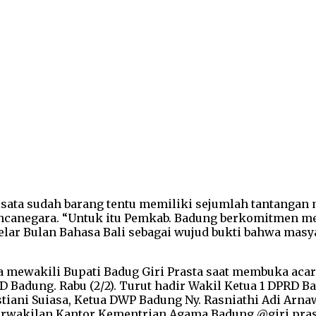
isata sudah barang tentu memiliki sejumlah tantangan
anegara. “Untuk itu Pemkab. Badung berkomitmen mel
r Bulan Bahasa Bali sebagai wujud bukti bahwa masyar
mewakili Bupati Badug Giri Prasta saat membuka acara
 Badung. Rabu (2/2). Turut hadir Wakil Ketua 1 DPRD 
istiani Suiasa, Ketua DWP Badung Ny. Rasniathi Adi Ar
erwakilan Kantor Kementrian Agama Badung.@giri.pra