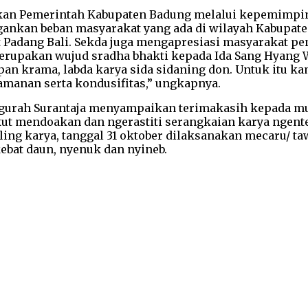
an Pemerintah Kabupaten Badung melalui kepemimpin
gankan beban masyarakat yang ada di wilayah Kabupat
t Padang Bali. Sekda juga mengapresiasi masyarakat p
erupakan wujud sradha bhakti kepada Ida Sang Hyang W
rapan krama, labda karya sida sidaning don. Untuk it
amanan serta kondusifitas,” ungkapnya.
i Ngurah Surantaja menyampaikan terimakasih kepada mu
kut mendoakan dan ngerastiti serangkaian karya ngent
ling karya, tanggal 31 oktober dilaksanakan mecaru/ t
ebat daun, nyenuk dan nyineb.