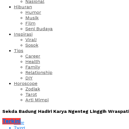
Nasional
Hiburan
Humor
Musik
Film
Seni Budaya
Inspirasi
Viral!
Sosok
Tips
Career
Health
Family
Relationship
DIY
Horoscope
Zodiak
Tarot
Arti Mimpi
Sekda Badung Hadiri Karya Ngenteg Linggih Wraspati
Terkini
Share
Tweet