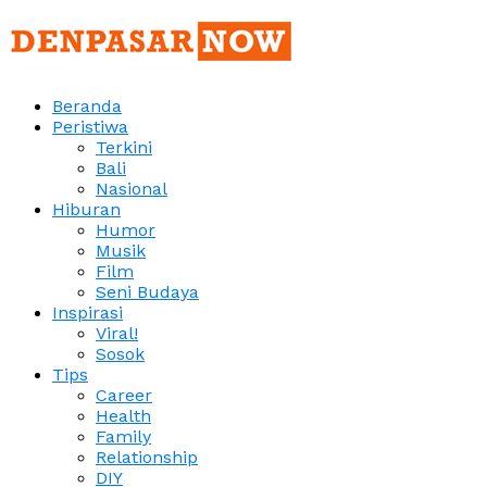
Beranda
Peristiwa
Terkini
Bali
Nasional
Hiburan
Humor
Musik
Film
Seni Budaya
Inspirasi
Viral!
Sosok
Tips
Career
Health
Family
Relationship
DIY