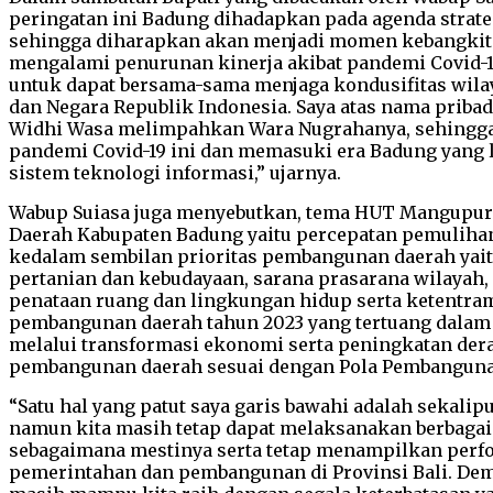
peringatan ini Badung dihadapkan pada agenda strate
sehingga diharapkan akan menjadi momen kebangkit
mengalami penurunan kinerja akibat pandemi Covid-1
untuk dapat bersama-sama menjaga kondusifitas wil
dan Negara Republik Indonesia. Saya atas nama prib
Widhi Wasa melimpahkan Wara Nugrahanya, sehingga
pandemi Covid-19 ini dan memasuki era Badung yang 
sistem teknologi informasi,” ujarnya.
Wabup Suiasa juga menyebutkan, tema HUT Mangupura
Daerah Kabupaten Badung yaitu percepatan pemulihan
kedalam sembilan prioritas pembangunan daerah yaitu
pertanian dan kebudayaan, sarana prasarana wilayah
penataan ruang dan lingkungan hidup serta ketentram
pembangunan daerah tahun 2023 yang tertuang dalam 
melalui transformasi ekonomi serta peningkatan dera
pembangunan daerah sesuai dengan Pola Pembangunan
“Satu hal yang patut saya garis bawahi adalah sekali
namun kita masih tetap dapat melaksanakan berbagai
sebagaimana mestinya serta tetap menampilkan perfo
pemerintahan dan pembangunan di Provinsi Bali. Demi