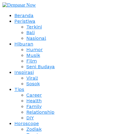
Beranda
Peristiwa
Terkini
Bali
Nasional
Hiburan
Humor
Musik
Film
Seni Budaya
Inspirasi
Viral!
Sosok
Tips
Career
Health
Family
Relationship
DIY
Horoscope
Zodiak