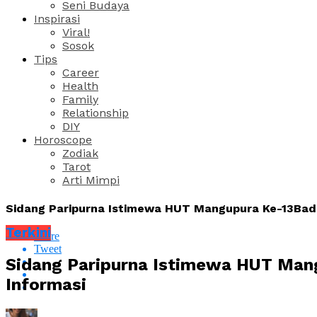
Seni Budaya
Inspirasi
Viral!
Sosok
Tips
Career
Health
Family
Relationship
DIY
Horoscope
Zodiak
Tarot
Arti Mimpi
Sidang Paripurna Istimewa HUT Mangupura Ke-13Badu
Terkini
Share
Tweet
Sidang Paripurna Istimewa HUT Man
Informasi