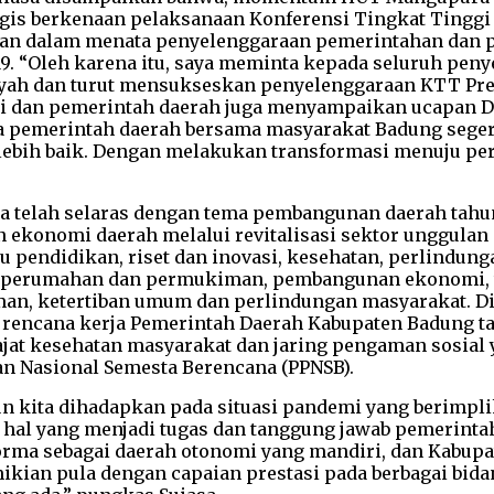
gis berkenaan pelaksanaan Konferensi Tingkat Tinggi 
an dalam menata penyelenggaraan pemerintahan dan 
9. “Oleh karena itu, saya meminta kepada seluruh pe
ayah dan turut mensukseskan penyelenggaraan KTT Pr
adi dan pemerintah daerah juga menyampaikan ucapan 
 pemerintah daerah bersama masyarakat Badung seger
lebih baik. Dengan melakukan transformasi menuju per
 telah selaras dengan tema pembangunan daerah tahun
 ekonomi daerah melalui revitalisasi sektor unggulan
 pendidikan, riset dan inovasi, kesehatan, perlindung
, perumahan dan permukiman, pembangunan ekonomi, t
an, ketertiban umum dan perlindungan masyarakat. Dis
rencana kerja Pemerintah Daerah Kabupaten Badung ta
jat kesehatan masyarakat dan jaring pengaman sosial y
 Nasional Semesta Berencana (PPNSB).
pun kita dihadapkan pada situasi pandemi yang berimpl
 hal yang menjadi tugas dan tanggung jawab pemerinta
rma sebagai daerah otonomi yang mandiri, dan Kabupa
kian pula dengan capaian prestasi pada berbagai bida