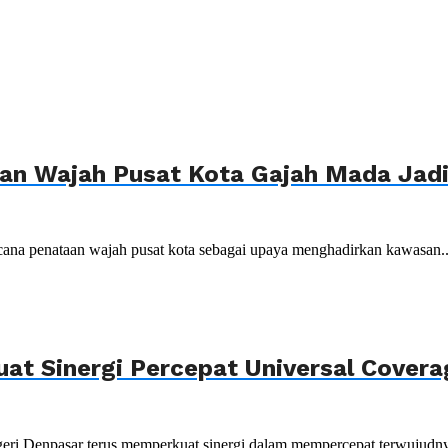
n Wajah Pusat Kota Gajah Mada Jadi 
ana penataan wajah pusat kota sebagai upaya menghadirkan kawasan..
uat Sinergi Percepat Universal Cover
ri Denpasar terus memperkuat sinergi dalam mempercepat terwujudnya