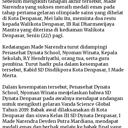
Sebelum mengikuti tahapan akhir tersebut, Made
Narendra yang sukses meraih medali emas pada
tahap pertama gelaran olimpiade sains yang dihelat
di Kota Denpasar, Mei lalu itu, meminta doa restu
kepada Walikota Denpasar, IB Rai Dharmawijaya
Mantra yang diterima di kediaman Walikota
Denpasar, Senin (22/) pagi.
Kedatangan Made Narendra turut didampingi
Penasehat Dynata School, Nyoman Winata, Kepala
Sekolah, R.Y Hendriyathi, orang tua, serta guru
pembina. Turut hadir pula dalam kesempatan
tersebut, Kabid SD Disdikpora Kota Denpasar, I Made
Merta.
Dalam kesempatan tersebut, Penasehat Dynata
School, Nyoman Winata menjelaskan bahwa SD
Dynata Denpasar pada awalnya mendapat undangan
untuk mengikuti gelaran Vanda Science Global
Tahun 2019. Babak awal dilaksanakan di Kota
Denpasar dan siswa Kelas III SD Dynata Denpasar, I
Made Narendra Devden Putra Mardiana, mendapat
medali emas dan berhak melaju ke babak final yang