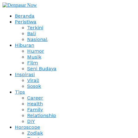
Beranda
Peristiwa
Terkini
Bali
Nasional
Hiburan
Humor
Musik
Film
Seni Budaya
Inspirasi
Viral!
Sosok
Tips
Career
Health
Family
Relationship
DIY
Horoscope
Zodiak