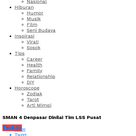
Nasional
Hiburan
Humor
Musik
Film
Seni Budaya
Inspirasi
Viral!
Sosok
Tips
Career
Health
Family
Relationship
DIY
Horoscope
Zodiak
Tarot
Arti Mimpi
SMAN 4 Denpasar Dinilai Tim LSS Pusat
Terkini
Share
Tweet