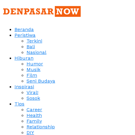
Beranda
Peristiwa
Terkini
Bali
Nasional
Hiburan
Humor
Musik
Film
Seni Budaya
Inspirasi
Viral!
Sosok
Tips
Career
Health
Family
Relationship
DIY