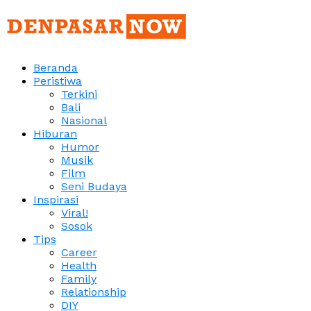
Beranda
Peristiwa
Terkini
Bali
Nasional
Hiburan
Humor
Musik
Film
Seni Budaya
Inspirasi
Viral!
Sosok
Tips
Career
Health
Family
Relationship
DIY