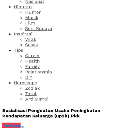
Nasional
Hiburan
Humor
Musik
Film
Seni Budaya
Inspirasi
Viral!
Sosok
Tips
Career
Health
Family
Relationship
DIY
Horoscope
Zodiak
Tarot
Arti Mimpi
Sosialisasi Penguatan Usaha Peningkatan
Pendapatan Keluarga (up2k) Pkk
Terkini
Share