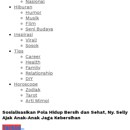
Nasional
Hiburan
Humor
Musik
Film
Seni Budaya
Inspirasi
Viral!
Sosok
Tips
Career
Health
Family
Relationship
DIY
Horoscope
Zodiak
Tarot
Arti Mimpi
Sosialisasikan Pola Hidup Bersih dan Sehat, Ny. Selly
Ajak Anak-Anak Jaga Kebersihan
Terkini
Share