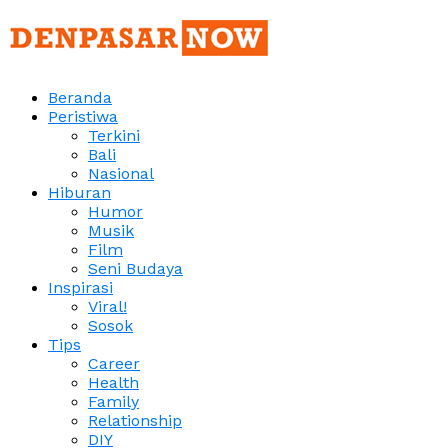
Beranda
Peristiwa
Terkini
Bali
Nasional
Hiburan
Humor
Musik
Film
Seni Budaya
Inspirasi
Viral!
Sosok
Tips
Career
Health
Family
Relationship
DIY