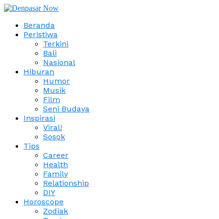
Beranda
Peristiwa
Terkini
Bali
Nasional
Hiburan
Humor
Musik
Film
Seni Budaya
Inspirasi
Viral!
Sosok
Tips
Career
Health
Family
Relationship
DIY
Horoscope
Zodiak