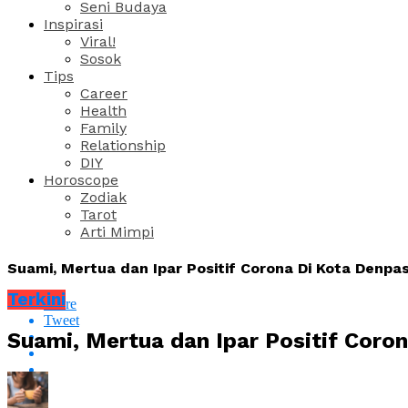
Seni Budaya
Inspirasi
Viral!
Sosok
Tips
Career
Health
Family
Relationship
DIY
Horoscope
Zodiak
Tarot
Arti Mimpi
Suami, Mertua dan Ipar Positif Corona Di Kota Denpa
Terkini
Share
Tweet
Suami, Mertua dan Ipar Positif Coro